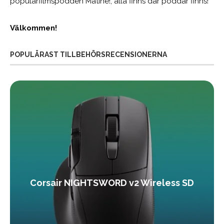
populärfilmspodden Matiné!; alla finns där poddar finns!
Välkommen!
POPULÄRAST TILLBEHÖRSRECENSIONERNA
Corsair NIGHTSWORD v2 Wireless SD