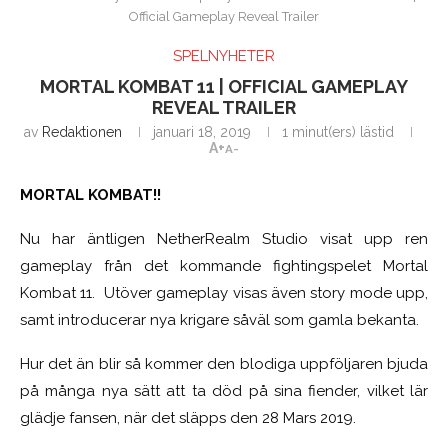
Official Gameplay Reveal Trailer
SPELNYHETER
MORTAL KOMBAT 11 | OFFICIAL GAMEPLAY
REVEAL TRAILER
av
Redaktionen
januari 18, 2019
1 minut(ers) lästid
A+
A-
MORTAL KOMBAT!!
Nu har äntligen NetherRealm Studio visat upp ren
gameplay från det kommande fightingspelet Mortal
Kombat 11. Utöver gameplay visas även story mode upp,
samt introducerar nya krigare såväl som gamla bekanta.
Hur det än blir så kommer den blodiga uppföljaren bjuda
på många nya sätt att ta död på sina fiender, vilket lär
glädje fansen, när det släpps den 28 Mars 2019.