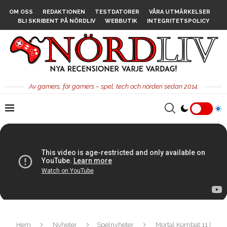
OM OSS
REDAKTIONEN
TESTDATORER
VÅRA UTMÄRKELSER
BLI SKRIBENT PÅ NÖRDLIV
WEBBUTIK
INTEGRITETSPOLICY
Av gamers, för gamers – spel, tech och nörderi sedan 2014.
Hem
Nyheter
Spelnyheter
Mortal Kombat 11 |