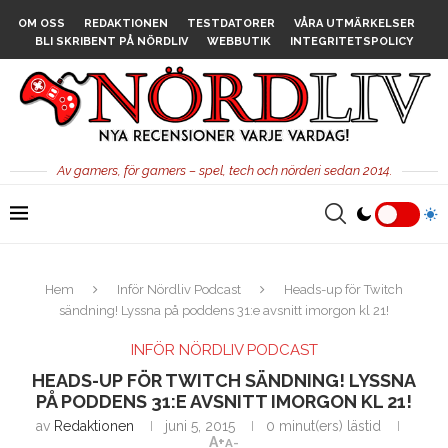
OM OSS
REDAKTIONEN
TESTDATORER
VÅRA UTMÄRKELSER
BLI SKRIBENT PÅ NÖRDLIV
WEBBUTIK
INTEGRITETSPOLICY
Av gamers, för gamers – spel, tech och nörderi sedan 2014.
Hem
Inför Nördliv Podcast
Heads-up för Twitch
sändning! Lyssna på poddens 31:e avsnitt imorgon kl 21!
INFÖR NÖRDLIV PODCAST
HEADS-UP FÖR TWITCH SÄNDNING! LYSSNA
PÅ PODDENS 31:E AVSNITT IMORGON KL 21!
av
Redaktionen
juni 5, 2015
0 minut(ers) lästid
A+
A-