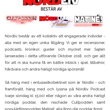
Nördliv består av ett kollektiv att engagerade individer -
alla med sin egen unika tillgång. Vi ger er recensioner,
podcasts, krönikor, guider och mycket mer. Sajten
lanserades i detta utförande Oktober 2018, och ger allt
för att ni ska kunna få en bättre inblick i spel, tillbehör,
hårdvara och andra härligt nördiga spörsmål!
Så häng med i entusiastkollektivet som är
Nördliv
- och
framförallt, häng med och lyssna på Nördliv Podcast
(varje söndag kl 15.00) eller någon av våra andra härligt
nördiga poddar, den nischade Cultpodden samt
populärfilmspodden Matiné!; alla finns där poddar finns!