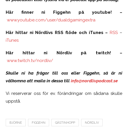
Här finner ni Figgehn på youtube! –
www.youtube.com/user/dualdgamingextra
Här hittar ni Nördlivs RSS flöde och iTunes –
RSS
–
iTunes
Här hittar ni Nördliv på twitch! –
www.twitch.tv/nordliv/
Skulle ni ha frågor till oss eller Figgehn, så är ni
välkomna att maila in dessa till
info@nordlivpodcast.se
Vi reserverar oss för ev. förändringar om sådana skulle
uppstå.
BJÖRNE
FIGGEHN
GÄSTINHOPP
NÖRDLIV