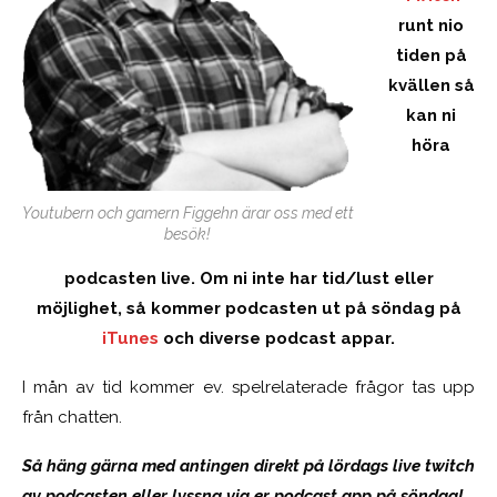
runt nio
tiden på
kvällen så
kan ni
höra
Youtubern och gamern Figgehn ärar oss med ett
besök!
podcasten live. Om ni inte har tid/lust eller
möjlighet, så kommer podcasten ut på söndag på
iTunes
och diverse podcast appar.
I mån av tid kommer ev. spelrelaterade frågor tas upp
från chatten.
Så häng gärna med antingen direkt på lördags live twitch
av podcasten eller lyssna via er podcast app på söndag!