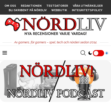
OM OSS
REDAKTIONEN
TESTDATORER
VÅRA UTMÄRKELSER
BLI SKRIBENT PÅ NÖRDLIV
WEBBUTIK
INTEGRITETSPOLICY
Av gamers, för gamers – spel, tech och nörderi sedan 2014.