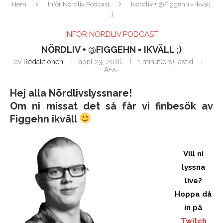
Hem
Inför Nördliv Podcast
Nördliv + @Figgehn = ikväll
;)
INFÖR NÖRDLIV PODCAST
NÖRDLIV + @FIGGEHN = IKVÄLL ;)
av
Redaktionen
april 23, 2016
1 minut(ers) lästid
A+
A-
Hej alla Nördlivslyssnare!
Om ni missat det så får vi finbesök av
Figgehn ikväll
Vill ni
lyssna
live?
Hoppa då
in på
Twitch