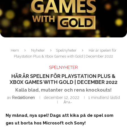
Hem
Nyheter
Spelnyheter
Här är spelen för
Playstation Plus & Xbox Games with Gold | December 2022
SPELNYHETER
HÄR ÄR SPELEN FÖR PLAYSTATION PLUS &
XBOX GAMES WITH GOLD | DECEMBER 2022
Kalla blad, mutanter och rena knockouts!
av
Redaktionen
december 12, 2022
1 minut(ers) lästid
A+
A-
Ny månad, nya spel! Dags att kika på de spel som
ges ut borta hos Microsoft och Sony!