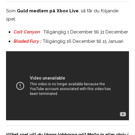
Som
Guld medlem på Xbox Live
, så får du följande
spel:
Colt Canyon
: Tillgänglig 1 December till 31 December
Bladed Fury
:
Tillgänglig 16 December till 15 Januari
Vilket spel vill du lägga labbarna på? Maila in eller skriv i