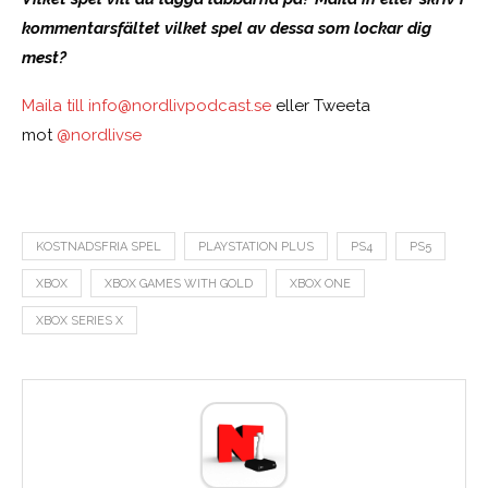
kommentarsfältet vilket spel av dessa som lockar dig
mest?
Maila till
info@nordlivpodcast.se
eller Tweeta
mot
@nordlivse
KOSTNADSFRIA SPEL
PLAYSTATION PLUS
PS4
PS5
XBOX
XBOX GAMES WITH GOLD
XBOX ONE
XBOX SERIES X