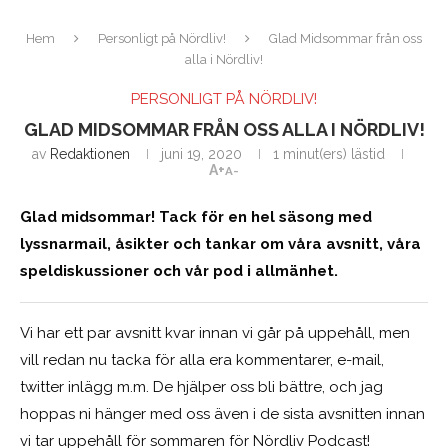
Hem
Personligt på Nördliv!
Glad Midsommar från oss
alla i Nördliv!
PERSONLIGT PÅ NÖRDLIV!
GLAD MIDSOMMAR FRÅN OSS ALLA I NÖRDLIV!
av
Redaktionen
juni 19, 2020
1 minut(ers) lästid
A+
A-
Glad midsommar! Tack för en hel säsong med
lyssnarmail, åsikter och tankar om våra avsnitt, våra
speldiskussioner och vår pod i allmänhet.
Vi har ett par avsnitt kvar innan vi går på uppehåll, men
vill redan nu tacka för alla era kommentarer, e-mail,
twitter inlägg m.m. De hjälper oss bli bättre, och jag
hoppas ni hänger med oss även i de sista avsnitten innan
vi tar uppehåll för sommaren för Nördliv Podcast!