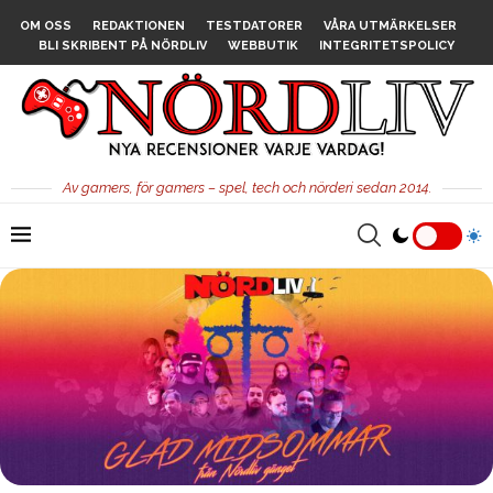
OM OSS
REDAKTIONEN
TESTDATORER
VÅRA UTMÄRKELSER
BLI SKRIBENT PÅ NÖRDLIV
WEBBUTIK
INTEGRITETSPOLICY
Av gamers, för gamers – spel, tech och nörderi sedan 2014.