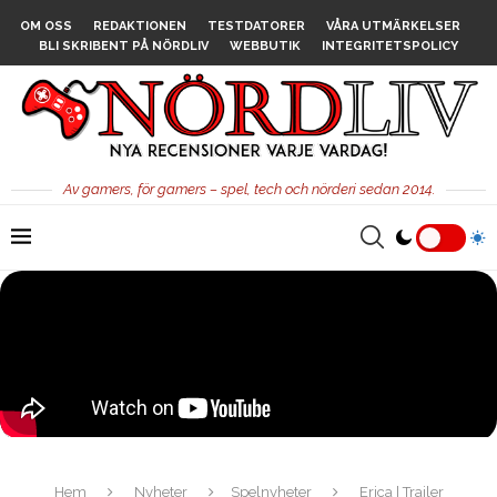
OM OSS
REDAKTIONEN
TESTDATORER
VÅRA UTMÄRKELSER
BLI SKRIBENT PÅ NÖRDLIV
WEBBUTIK
INTEGRITETSPOLICY
Av gamers, för gamers – spel, tech och nörderi sedan 2014.
Hem
Nyheter
Spelnyheter
Erica | Trailer