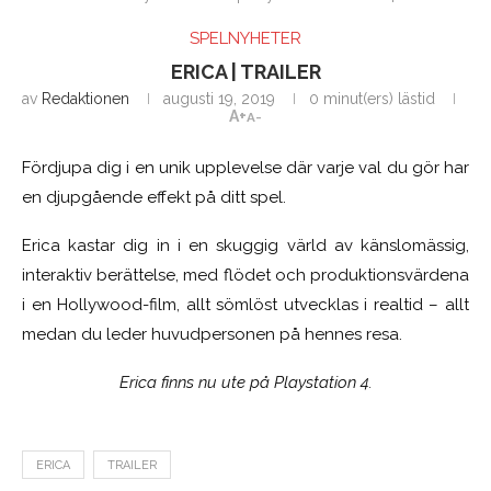
SPELNYHETER
ERICA | TRAILER
av
Redaktionen
augusti 19, 2019
0 minut(ers) lästid
A+
A-
Fördjupa dig i en unik upplevelse där varje val du gör har
en djupgående effekt på ditt spel.
Erica kastar dig in i en skuggig värld av känslomässig,
interaktiv berättelse, med flödet och produktionsvärdena
i en Hollywood-film, allt sömlöst utvecklas i realtid – allt
medan du leder huvudpersonen på hennes resa.
Erica finns nu ute på Playstation 4.
ERICA
TRAILER