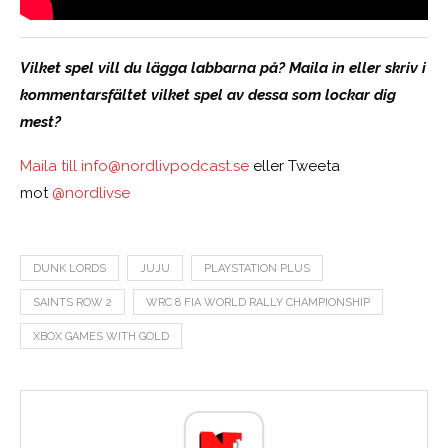
Vilket spel vill du lägga labbarna på? Maila in eller skriv i
kommentarsfältet vilket spel av dessa som lockar dig
mest?
Maila till
info@nordlivpodcast.se
eller Tweeta
mot
@nordlivse
DUNK LORDS
JUJU
PLAYSTATION PLUS
SAINTS ROW 2
WRC 8 FIA WORLD RALLY CHAMPIONSHIP
XBOX GAMES WITH GOLD