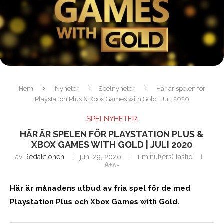
Hem
Nyheter
Spelnyheter
Här är spelen för
Playstation Plus & Xbox Games with Gold | Juli 2020
SPELNYHETER
HÄR ÄR SPELEN FÖR PLAYSTATION PLUS &
XBOX GAMES WITH GOLD | JULI 2020
av
Redaktionen
juni 29, 2020
1 minut(ers) lästid
A+
A-
Här är månadens utbud av fria spel för de med
Playstation Plus och Xbox Games with Gold.