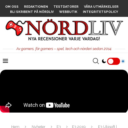
OM OSS
REDAKTIONEN
TESTDATORER
VÅRA UTMÄRKELSER
BLI SKRIBENT PÅ NÖRDLIV
WEBBUTIK
INTEGRITETSPOLICY
Av gamers, för gamers – spel, tech och nörderi sedan 2014.
Hem
Nyheter
E3
E3 2019
E3 Ubisoft |