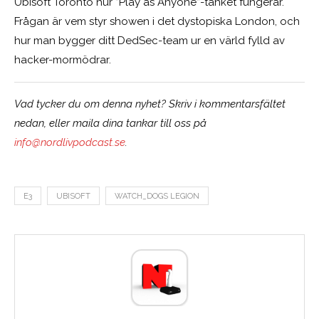
Ubisoft Toronto hur ”Play as Anyone”-tänket fungerar.
Frågan är vem styr showen i det dystopiska London, och
hur man bygger ditt DedSec-team ur en värld fylld av
hacker-mormödrar.
Vad tycker du om denna nyhet? Skriv i kommentarsfältet
nedan, eller maila dina tankar till oss på
info@nordlivpodcast.se
.
E3
UBISOFT
WATCH_DOGS LEGION