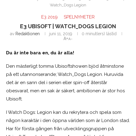
Watch_Dogs Legion
E3 2019
SPELNYHETER
E3 UBISOFT | WATCH_DOGS LEGION
av
Redaktionen
juni 11, 2019
0 minut(ers) lästid
A+
A-
Du är inte bara en, du är alla!
Den mästerligt tomma Ubisoftshowen bjöd åtminstone
på ett utannonserande; Watch_Dogs Legion. Huruvida
det är en sann del i serien eller spin-off återstår
obesvarat, men en sak är säkert, ambitionen är stor hos
Ubisoft.
I Watch Dogs: Legion kan du rekrytera och spela som
någon karaktär i den öppna världen som är London stad.
Har för första gången från utvecklingsgruppen på