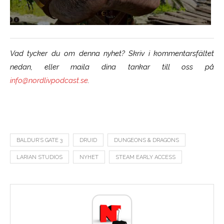
Vad tycker du om denna nyhet? Skriv i kommentarsfältet
nedan, eller maila dina tankar till oss på
info@nordlivpodcast.se
.
BALDUR´S GATE 3
DRUID
DUNGEONS & DRAGONS
LARIAN STUDIOS
NYHET
STEAM EARLY ACCESS