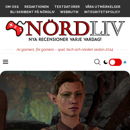
OM OSS
REDAKTIONEN
TESTDATORER
VÅRA UTMÄRKELSER
BLI SKRIBENT PÅ NÖRDLIV
WEBBUTIK
INTEGRITETSPOLICY
Av gamers, för gamers – spel, tech och nörderi sedan 2014.