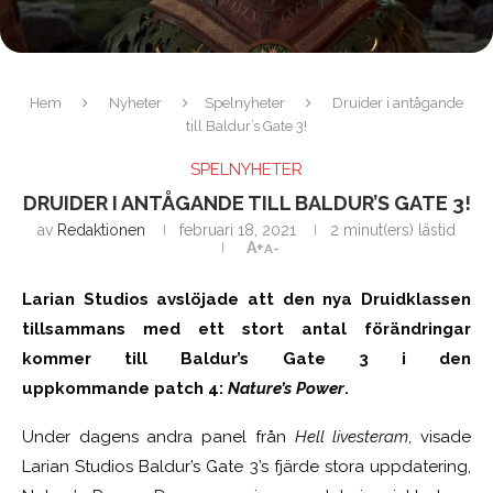
Hem
Nyheter
Spelnyheter
Druider i antågande
till Baldur’s Gate 3!
SPELNYHETER
DRUIDER I ANTÅGANDE TILL BALDUR’S GATE 3!
av
Redaktionen
februari 18, 2021
2 minut(ers) lästid
A+
A-
Larian Studios avslöjade att den nya Druidklassen
tillsammans med ett stort antal förändringar
kommer till Baldur’s Gate 3 i den
uppkommande patch 4:
Nature’s Power
.
Under dagens andra panel från
Hell livesteram
, visade
Larian Studios Baldur’s Gate 3’s fjärde stora uppdatering,