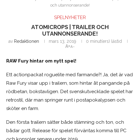
och utannonserande!
SPELNYHETER
ATOMICROPS | TRAILER OCH
UTANNONSERANDE!
av
Redaktionen
mars 13, 2019
0 minut(ers) lästid
A+
A-
RAW Fury hintar om nytt spel!
Ett actionpackat roguelite med farmande?! Ja, det är vad
Raw Fury visar upp i trailern, som hintar åt pangande på
rödbetan, bokstavligen. Det svenskutvecklade spelet har
retrostil, där man springer runt i postapokalypsen och
sköter en farm.
Den första trailern sätter både stämning och ton, och
bådar gott. Release för spelet förväntas komma till PC
och konsoler senare under 2019.