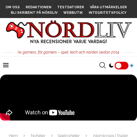
OM OSS
REDAKTIONEN
TESTDATORER
VÅRA UTMÄRKELSER
BLI SKRIBENT PÅ NÖRDLIV
WEBBUTIK
INTEGRITETSPOLICY
Av gamers, för gamers – spel, tech och nörderi sedan 2014.
Hem
Nyheter
Spelnyheter
Atomicrops | Trailer