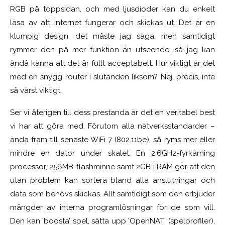
RGB på toppsidan, och med ljusdioder kan du enkelt
läsa av att internet fungerar och skickas ut. Det är en
klumpig design, det måste jag säga, men samtidigt
rymmer den på mer funktion än utseende, så jag kan
ändå känna att det är fullt acceptabelt. Hur viktigt är det
med en snygg router i slutänden liksom? Nej, precis, inte
så värst viktigt.
Ser vi återigen till dess prestanda är det en veritabel best
vi har att göra med. Förutom alla nätverksstandarder –
ända fram till senaste WiFi 7 (802.11be), så ryms mer eller
mindre en dator under skalet. En 2.6GHz-fyrkärning
processor, 256MB-flashminne samt 2GB i RAM gör att den
utan problem kan sortera bland alla anslutningar och
data som behövs skickas. Allt samtidigt som den erbjuder
mängder av interna programlösningar för de som vill.
Den kan ’boosta’ spel, sätta upp ’OpenNAT’ (spelprofiler),