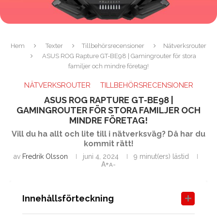
Hem
Texter
Tillbehörsrecensioner
Nätverksrouter
ASUS ROG Rapture GT-BE98 | Gamingrouter för stora
familjer och mindre företag!
NÄTVERKSROUTER
TILLBEHÖRSRECENSIONER
ASUS ROG RAPTURE GT-BE98 |
GAMINGROUTER FÖR STORA FAMILJER OCH
MINDRE FÖRETAG!
Vill du ha allt och lite till i nätverksväg? Då har du
kommit rätt!
av
Fredrik Olsson
juni 4, 2024
9 minut(ers) lästid
A+
A-
Innehållsförteckning