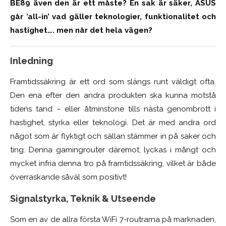
BE89 även den är ett måste? En sak är säker, ASUS
går ’all-in’ vad gäller teknologier, funktionalitet och
hastighet…. men når det hela vägen?
Inledning
Framtidssäkring är ett ord som slängs runt väldigt ofta.
Den ena efter den andra produkten ska kunna motstå
tidens tand – eller åtminstone tills nästa genombrott i
hastighet, styrka eller teknologi. Det är med andra ord
något som är flyktigt och sällan stämmer in på saker och
ting. Denna gamingrouter däremot, lyckas i mångt och
mycket infria denna tro på framtidssäkring, vilket är både
överraskande såväl som positivt!
Signalstyrka, Teknik & Utseende
Som en av de allra första WiFi 7-routrarna på marknaden,