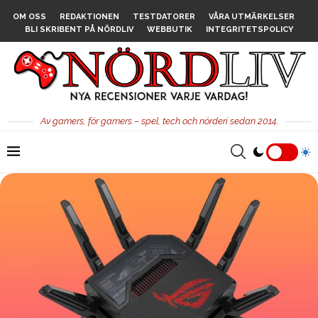
OM OSS
REDAKTIONEN
TESTDATORER
VÅRA UTMÄRKELSER
BLI SKRIBENT PÅ NÖRDLIV
WEBBUTIK
INTEGRITETSPOLICY
Av gamers, för gamers – spel, tech och nörderi sedan 2014.