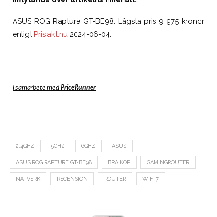
ASUS ROG Rapture GT-BE98. Lägsta pris 9 975 kronor
enligt
Prisjakt.nu
2024-06-04.
i samarbete med
PriceRunner
2.4GHZ
5GHZ
6GHZ
ASUS
ASUS ROG RAPTURE GT-BE98
BRA KÖP
GAMINGROUTER
NÄTVERK
RECENSION
ROUTER
WIFI 7