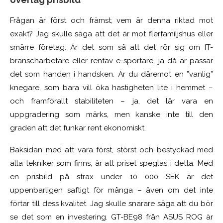
Frågan är först och främst; vem är denna riktad mot
exakt? Jag skulle säga att det är mot flerfamiljshus eller
smärre företag. Är det som så att det rör sig om IT-
branscharbetare eller rentav e-sportare, ja då är passar
det som handen i handsken. Är du däremot en ”vanlig”
knegare, som bara vill öka hastigheten lite i hemmet –
och framförallt stabiliteten – ja, det lär vara en
uppgradering som märks, men kanske inte till den
graden att det funkar rent ekonomiskt.
Baksidan med att vara först, störst och bestyckad med
alla tekniker som finns, är att priset speglas i detta. Med
en prisbild på strax under 10 000 SEK är det
uppenbarligen saftigt för många – även om det inte
förtar till dess kvalitet. Jag skulle snarare säga att du bör
se det som en investering. GT-BE98 från ASUS ROG är