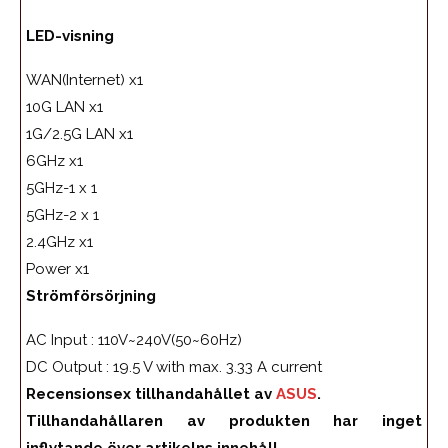
LED-visning
WAN(Internet) x1
10G LAN x1
1G/2.5G LAN x1
6GHz x1
5GHz-1 x 1
5GHz-2 x 1
2.4GHz x1
Power x1
Strömförsörjning
AC Input : 110V~240V(50~60Hz)
DC Output : 19.5 V with max. 3.33 A current
Recensionsex tillhandahållet av
ASUS
.
Tillhandahållaren av produkten har inget
inflytande över artikelns innehåll.