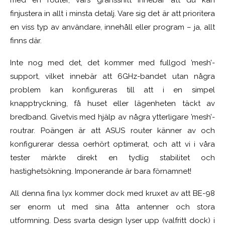
med en router, vars gränssnitt innebär att du kan
finjustera in allt i minsta detalj. Vare sig det är att prioritera
en viss typ av användare, innehåll eller program – ja, allt
finns där.
Inte nog med det, det kommer med fullgod ’mesh’-
support, vilket innebär att 6GHz-bandet utan några
problem kan konfigureras till att i en simpel
knapptryckning, få huset eller lägenheten täckt av
bredband. Givetvis med hjälp av några ytterligare ’mesh’-
routrar. Poängen är att ASUS router känner av och
konfigurerar dessa oerhört optimerat, och att vi i våra
tester märkte direkt en tydlig stabilitet och
hastighetsökning. Imponerande är bara förnamnet!
All denna fina lyx kommer dock med kruxet av att BE-98
ser enorm ut med sina åtta antenner och stora
utformning. Dess svarta design lyser upp (valfritt dock) i