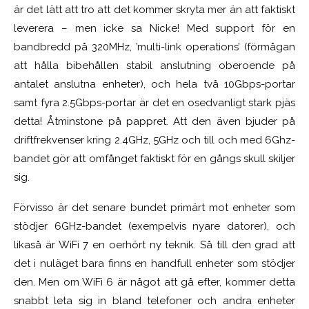
är det lätt att tro att det kommer skryta mer än att faktiskt
leverera – men icke sa Nicke! Med support för en
bandbredd på 320MHz, ’multi-link operations’ (förmågan
att hålla bibehållen stabil anslutning oberoende på
antalet anslutna enheter), och hela två 10Gbps-portar
samt fyra 2.5Gbps-portar är det en osedvanligt stark pjäs
detta! Åtminstone på pappret. Att den även bjuder på
driftfrekvenser kring 2.4GHz, 5GHz och till och med 6Ghz-
bandet gör att omfånget faktiskt för en gångs skull skiljer
sig.
Förvisso är det senare bundet primärt mot enheter som
stödjer 6GHz-bandet (exempelvis nyare datorer), och
likaså är WiFi 7 en oerhört ny teknik. Så till den grad att
det i nuläget bara finns en handfull enheter som stödjer
den. Men om WiFi 6 är något att gå efter, kommer detta
snabbt leta sig in bland telefoner och andra enheter