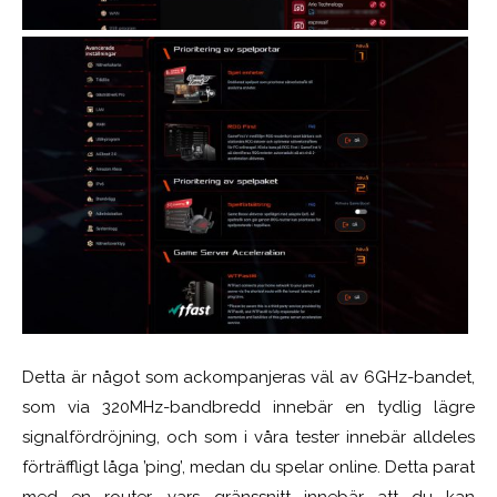
Detta är något som ackompanjeras väl av 6GHz-bandet,
som via 320MHz-bandbredd innebär en tydlig lägre
signalfördröjning, och som i våra tester innebär alldeles
förträffligt låga ’ping’, medan du spelar online. Detta parat