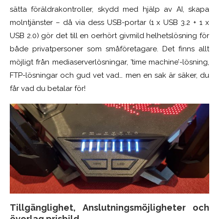
sätta föräldrakontroller, skydd med hjälp av AI, skapa
molntjänster – då via dess USB-portar (1 x USB 3.2 + 1 x
USB 2.0) gör det till en oerhört givmild helhetslösning för
både privatpersoner som småföretagare. Det finns allt
möjligt från mediaserverlösningar, ’time machine’-lösning,
FTP-lösningar och gud vet vad… men en sak är säker, du
får vad du betalar för!
Tillgänglighet, Anslutningsmöjligheter och
överlag prisbild