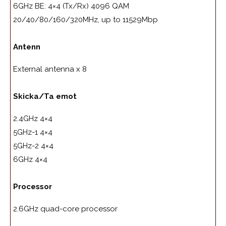
6GHz BE: 4×4 (Tx/Rx) 4096 QAM
20/40/80/160/320MHz, up to 11529Mbp
Antenn
External antenna x 8
Skicka/Ta emot
2.4GHz 4×4
5GHz-1 4×4
5GHz-2 4×4
6GHz 4×4
Processor
2.6GHz quad-core processor