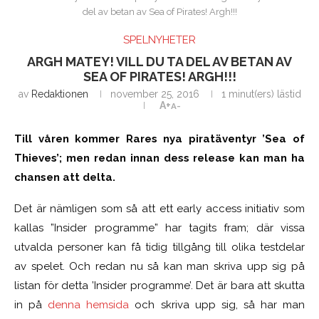
del av betan av Sea of Pirates! Argh!!!
SPELNYHETER
ARGH MATEY! VILL DU TA DEL AV BETAN AV
SEA OF PIRATES! ARGH!!!
av
Redaktionen
november 25, 2016
1 minut(ers) lästid
A+
A-
Till våren kommer Rares nya piratäventyr ’Sea of
Thieves’; men redan innan dess release kan man ha
chansen att delta.
Det är nämligen som så att ett early access initiativ som
kallas ”Insider programme” har tagits fram; där vissa
utvalda personer kan få tidig tillgång till olika testdelar
av spelet. Och redan nu så kan man skriva upp sig på
listan för detta ’Insider programme’. Det är bara att skutta
in på
denna hemsida
och skriva upp sig, så har man