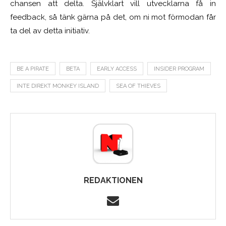
chansen att delta. Självklart vill utvecklarna få in
feedback, så tänk gärna på det, om ni mot förmodan får
ta del av detta initiativ.
BE A PIRATE
BETA
EARLY ACCESS
INSIDER PROGRAM
INTE DIREKT MONKEY ISLAND
SEA OF THIEVES
REDAKTIONEN