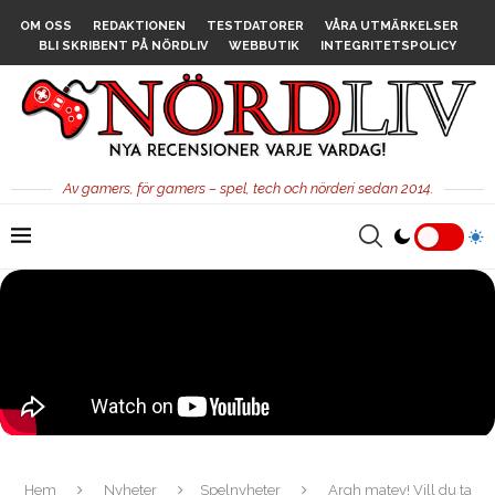
OM OSS
REDAKTIONEN
TESTDATORER
VÅRA UTMÄRKELSER
BLI SKRIBENT PÅ NÖRDLIV
WEBBUTIK
INTEGRITETSPOLICY
Av gamers, för gamers – spel, tech och nörderi sedan 2014.
Hem
Nyheter
Spelnyheter
Argh matey! Vill du ta