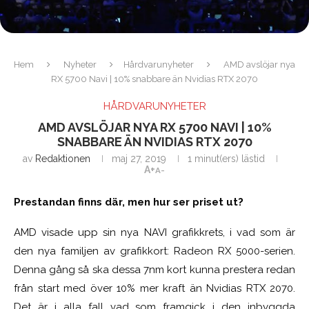
Hem
Nyheter
Hårdvarunyheter
AMD avslöjar nya
RX 5700 Navi | 10% snabbare än Nvidias RTX 2070
HÅRDVARUNYHETER
AMD AVSLÖJAR NYA RX 5700 NAVI | 10%
SNABBARE ÄN NVIDIAS RTX 2070
av
Redaktionen
maj 27, 2019
1 minut(ers) lästid
A+
A-
Prestandan finns där, men hur ser priset ut?
AMD visade upp sin nya NAVI grafikkrets, i vad som är
den nya familjen av grafikkort: Radeon RX 5000-serien.
Denna gång så ska dessa 7nm kort kunna prestera redan
från start med över 10% mer kraft än Nvidias RTX 2070.
Det är i alla fall vad som framgick i den inbyggda