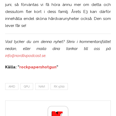
juni, så förväntas vi få höra ännu mer om detta och
dessutom fler kort i dess familj. Årets E3 kan därför
innehålla endel sköna hårdvarunyheter också. Den som
lever får se!
Vad tycker du om denna nyhet? Skriv i kommentarsfältet
nedan, eller maila dina tankar till oss på
info@nordlivpodcast.se
.
Källa: ”
rockpapershotgun
”
AMD
GPU
NAVI
RX 5700