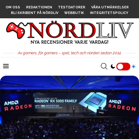
OM OSS
REDAKTIONEN
TESTDATORER
VÅRA UTMÄRKELSER
BLI SKRIBENT PÅ NÖRDLIV
WEBBUTIK
INTEGRITETSPOLICY
Av gamers, för gamers – spel, tech och nörderi sedan 2014.