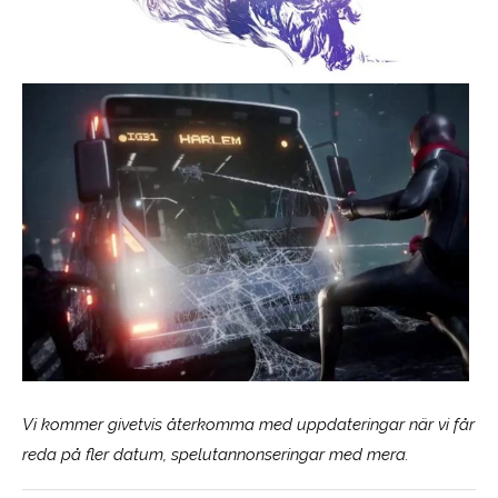
Vi kommer givetvis återkomma med uppdateringar när vi får
reda på fler datum, spelutannonseringar med mera.