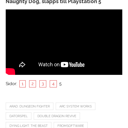
Naughty Dog, släpps till Playstation 5
Sidor:
1
2
3
4
5
ARAD: DUNGEON FIGHTER
ARC SYSTEM WORKS
DATORSPEL
DOUBLE DRAGON REVIVE
DYING LIGHT: THE BEAST
FROMSOFTWARE