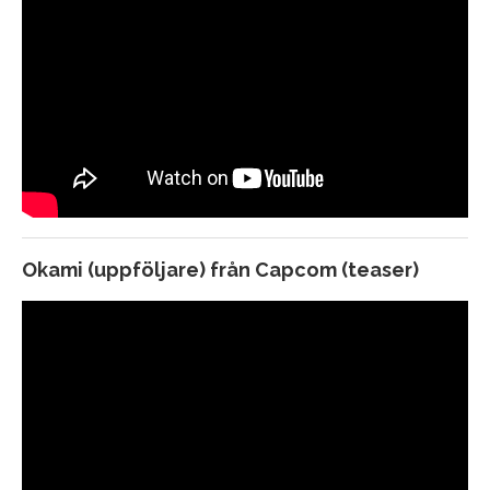
Naughty Dog, släpps till Playstation 5
Okami (uppföljare) från Capcom (teaser)