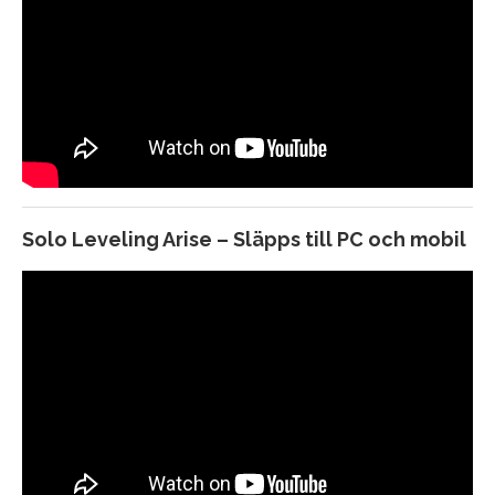
Final Fantasy IV Rebirth – PC release – Släpps 23
Januari 2025
Catly – Släpps på Steam
Project Robot (arbetsnamn) – Från skaparen av
Ico, Shadow of Colossus
The Outer Worlds 2 – Släpps 2025 till Game Pass,
PC, Xbox Series X och Playstation 5
Solo Leveling Arise – Släpps till PC och mobil
Split Fiction – Hazelight – Släpps 6 mars 2025 till
PC, Xbox Series X och Playstation 5
Fragpunk – Släpps 6 mars 2025 till PC, Xbox Series
X och Playstation 5 (Free-to-Play)
Killing Floor 3 – Släpps mars 2025 till PC, Xbox
Series X och Playstation 5
Steel Hunters från Wargaming