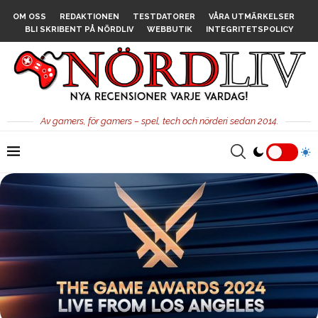
OM OSS
REDAKTIONEN
TESTDATORER
VÅRA UTMÄRKELSER
BLI SKRIBENT PÅ NÖRDLIV
WEBBUTIK
INTEGRITETSPOLICY
Av gamers, för gamers – spel, tech och nörderi sedan 2014.