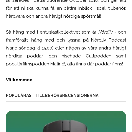
lanserades i detta utförande Oktober 2018, och ger allt
för att ni ska kunna få en bättre inblick i spel, tillbehör,
hårdvara och andra härligt nördiga spörsmål!
Så häng med i entusiastkollektivet som är
Nördliv
- och
framförallt, häng med och lyssna på Nördliv Podcast
(varje söndag kl 15.00) eller någon av våra andra härligt
nördiga poddar, den nischade Cultpodden samt
populärfilmspodden Matiné!; alla finns där poddar finns!
Välkommen!
POPULÄRAST TILLBEHÖRSRECENSIONERNA