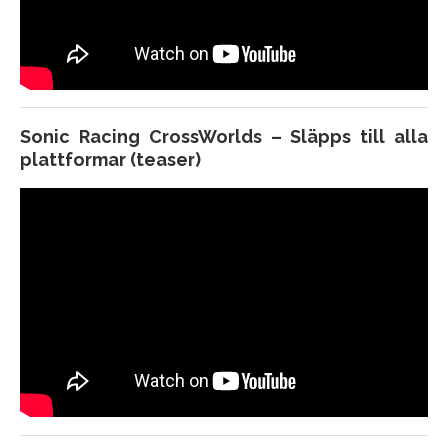
Dying Light: The Beast – Släpps sommar 2025
från Techland till PC, Xbox Series X och
Playstation 5
Hunt Showdown: Post Malone’s Murder Circus
Sonic Racing CrossWorlds – Släpps till alla
från Crytek, släpps till Game Pass, Xbox Series X,
plattformar (teaser)
Playstation 5 och PC
Stage Fright från Hello Games
Game of Thrones: Kingsroad – Släpps 2025
Double Dragon Revive från Arc System Works –
Släpps 23 oktober 2025 till PC, Xbox Series X och
Playstation 5
Solo Leveling Arise – Släpps till PC och mobil
Screamer – Från Milestone, släpps 2026 till PC,
Xbox Series X och Playstation 5