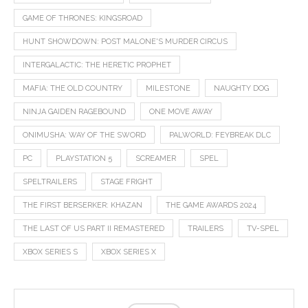
GAME OF THRONES: KINGSROAD
HUNT SHOWDOWN: POST MALONE'S MURDER CIRCUS
INTERGALACTIC: THE HERETIC PROPHET
MAFIA: THE OLD COUNTRY
MILESTONE
NAUGHTY DOG
NINJA GAIDEN RAGEBOUND
ONE MOVE AWAY
ONIMUSHA: WAY OF THE SWORD
PALWORLD: FEYBREAK DLC
PC
PLAYSTATION 5
SCREAMER
SPEL
SPELTRAILERS
STAGE FRIGHT
THE FIRST BERSERKER: KHAZAN
THE GAME AWARDS 2024
THE LAST OF US PART II REMASTERED
TRAILERS
TV-SPEL
XBOX SERIES S
XBOX SERIES X