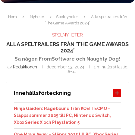
Hem
Nyheter
Spelnyheter
Alla speltrailers från
’The Game Awards 2024’
SPELNYHETER
ALLA SPELTRAILERS FRÅN ’THE GAME AWARDS
2024’
Sa någon FromSoftware och Naughty Dog!
av
Redaktionen
december 13, 2024
1 minut(ers) lästid
A+
A-
Innehållsförteckning
Ninja Gaiden: Ragebound från KOEI TECMO –
Släpps sommar 2025 till PC, Nintendo Switch,
Xbox Series X och Playstation 5
One Move Away – Släpps 2025 till PC, Xbox Series