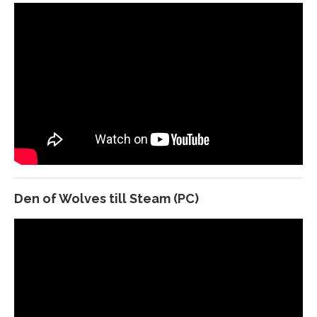
Turok Origins – Släpps till PC, Xbox Series X och
Playstation 5
Helldivers 2 – Omens of Tyranny (DLC) – Ute nu
Warframe 1999 – Släpps 13 december – Släpps
till PC, Xbox Series X och Playstation 5
Palworld: Feybreak DLC – Släpps 23
december till PC, Xbox Series X och Playstation 5
Onimusha: Way of the Sword – Från Capcom
Den of Wolves till Steam (PC)
släpps 2026 till PC, Xbox Series X och Playstation
5
The First Berserker: Khazan – Släpps 27 mars till
PC, Xbox Series X och Playstation 5
Arad: Dungeon Fighter – Från Nexon Games,
släpps till PC, Xbox Series X och Playstation 5