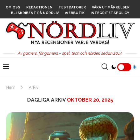
OM OSS
REDAKTIONEN
TESTDATORER
VÅRA UTMÄRKELSER
BLI SKRIBENT PÅ NÖRDLIV
WEBBUTIK
INTEGRITETSPOLICY
Av gamers, för gamers – spel, tech och nörderi sedan 2014.
Hem
Arkiv
DAGLIGA ARKIV
OKTOBER 20, 2025