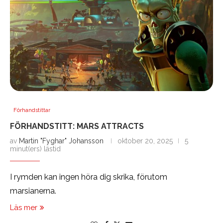
Förhandstittar
FÖRHANDSTITT: MARS ATTRACTS
av
Martin "Fyghar" Johansson
oktober 20, 2025
5
minut(ers) lästid
I rymden kan ingen höra dig skrika, förutom
marsianerna.
Läs mer