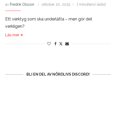
av
Fredrik Olsson
oktober 20, 2025
7 minut(ers) lästid
Ett verktyg som ska underlätta – men gör det
verkligen?
Läs mer
BLI EN DEL AV NÖRDLIVS DISCORD!