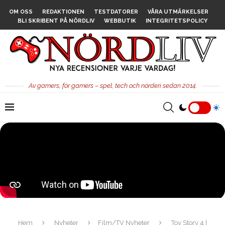
OM OSS
REDAKTIONEN
TESTDATORER
VÅRA UTMÄRKELSER
BLI SKRIBENT PÅ NÖRDLIV
WEBBUTIK
INTEGRITETSPOLICY
Av gamers, för gamers – spel, tech och nörderi sedan 2014.
Hem
Nyheter
Film/TV Nyheter
Toy Story 4 |