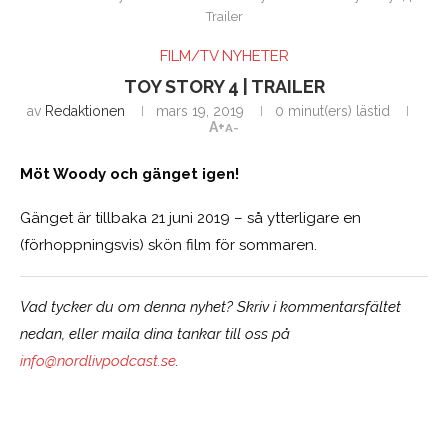
Trailer
FILM/TV NYHETER
TOY STORY 4 | TRAILER
av
Redaktionen
mars 19, 2019
0 minut(ers) lästid
A+
A-
Möt Woody och gänget igen!
Gänget är tillbaka 21 juni 2019 – så ytterligare en
(förhoppningsvis) skön film för sommaren.
Vad tycker du om denna nyhet? Skriv i kommentarsfältet
nedan, eller maila dina tankar till oss på
info@nordlivpodcast.se
.