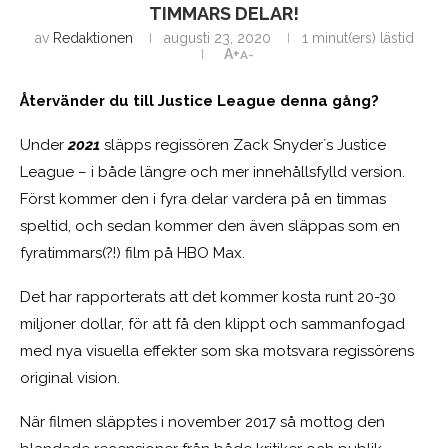
TIMMARS DELAR!
av
Redaktionen
augusti 23, 2020
1 minut(ers) lästid
A+
A-
Återvänder du till Justice League denna gång?
Under
2021
släpps regissören Zack Snyder´s Justice
League – i både längre och mer innehållsfylld version.
Först kommer den i fyra delar vardera på en timmas
speltid, och sedan kommer den även släppas som en
fyratimmars(?!) film på HBO Max.
Det har rapporterats att det kommer kosta runt 20-30
miljoner dollar, för att få den klippt och sammanfogad
med nya visuella effekter som ska motsvara regissörens
original vision.
När filmen släpptes i november 2017 så mottog den