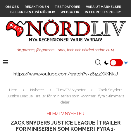
OM OSS
REDAKTIONEN
TESTDATORER
VÅRA UTMÄRKELSER
BLI SKRIBENT PÅ NÖRDLIV
WEBBUTIK
INTEGRITETSPOLICY
Av gamers, för gamers – spel, tech och nörderi sedan 2014.
https://www.youtube.com/watch?v=z6512XKKNkU
Hem
Nyheter
Film/TV Nyheter
Zack Snyders
Justice League | Trailer för miniserien som kommer i fyra 1-timmars
delar!
FILM/TV NYHETER
ZACK SNYDERS JUSTICE LEAGUE | TRAILER
FÖR MINISERIEN SOM KOMMER I FYRA 1-