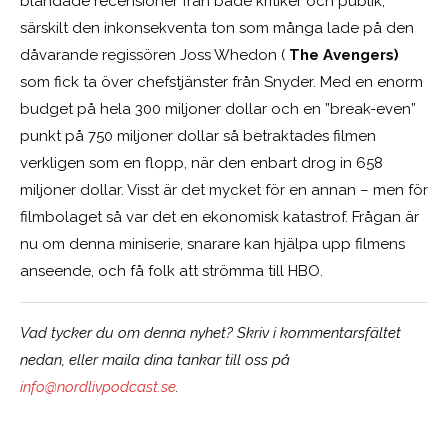
blandade recensioner från både kritiker och publik,
särskilt den inkonsekventa ton som många lade på den
dåvarande regissören Joss Whedon (
The Avengers)
som fick ta över chefstjänster från Snyder. Med en enorm
budget på hela 300 miljoner dollar och en ”break-even”
punkt på 750 miljoner dollar så betraktades filmen
verkligen som en flopp, när den enbart drog in 658
miljoner dollar. Visst är det mycket för en annan – men för
filmbolaget så var det en ekonomisk katastrof. Frågan är
nu om denna miniserie, snarare kan hjälpa upp filmens
anseende, och få folk att strömma till HBO.
Vad tycker du om denna nyhet? Skriv i kommentarsfältet
nedan, eller maila dina tankar till oss på
info@nordlivpodcast.se
.