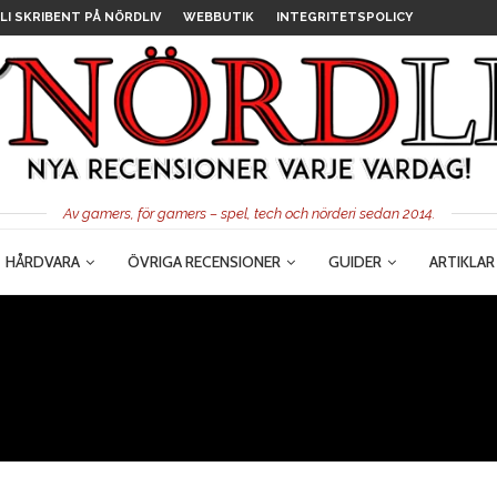
LI SKRIBENT PÅ NÖRDLIV
WEBBUTIK
INTEGRITETSPOLICY
Av gamers, för gamers – spel, tech och nörderi sedan 2014.
HÅRDVARA
ÖVRIGA RECENSIONER
GUIDER
ARTIKLAR