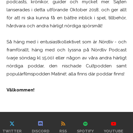
podcasts, krönikor, guider och mycket mer. Sajten
lanserades i detta utförande Oktober 2018, och ger allt
för att ni ska kunna få en bättre inblick i spel, tillbehör,
hårdvara och andra härligt nördiga spörsmål!
Så häng med i entusiastkollektivet som är
Nördliv
- och
framförallt, häng med och lyssna på Nördliv Podcast
(varje söndag kl 15.00) eller någon av våra andra härligt
nördiga poddar, den nischade Cultpodden samt
populärfilmspodden Matiné!; alla finns där poddar finns!
Välkommen!
TWITTER
DISCORD
RSS
SPOTIFY
YOUTUBE