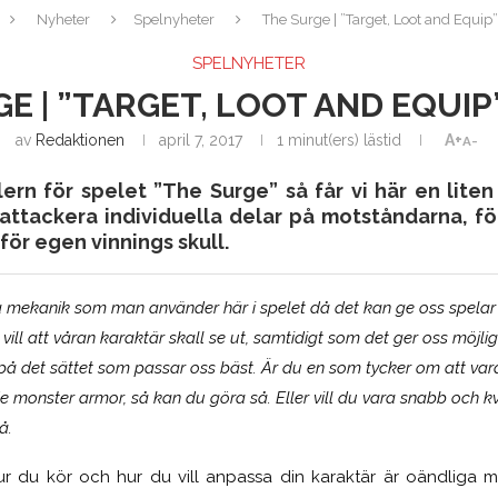
Nyheter
Spelnyheter
The Surge | ”Target, Loot and Equip” 
SPELNYHETER
E | ”TARGET, LOOT AND EQUIP
av
Redaktionen
april 7, 2017
1 minut(ers) lästid
A+
A-
lern för spelet ”The Surge” så får vi här en lite
 attackera individuella delar på motståndarna, fö
för egen vinnings skull.
a mekanik som man använder här i spelet då det kan ge oss spelar 
 vill att våran karaktär skall se ut, samtidigt som det ger oss möjl
på det sättet som passar oss bäst. Är du en som tycker om att vara
e monster armor, så kan du göra så. Eller vill du vara snabb och k
så.
ur du kör och hur du vill anpassa din karaktär är oändliga 