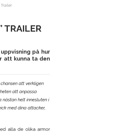
Trailer
” TRAILER
n uppvisning på hur
r att kunna ta den
chansen att verkligen
igheten att anpassa
 nästan helt innesluten i
vick med dina attacker,
med alla de olika armor