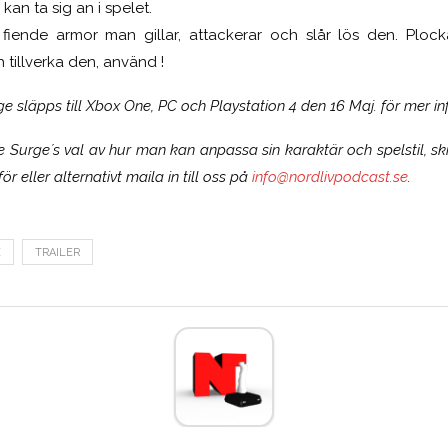
an ta sig an i spelet.
fiende armor man gillar, attackerar och slår lös den. Ploc
 tillverka den, använd !
e släpps till Xbox One, PC och Playstation 4 den 16 Maj. för mer i
 Surge´s val av hur man kan anpassa sin karaktär och spelstil, sk
r eller alternativt maila in till oss på
info@nordlivpodcast.se
.
E
TRAILER