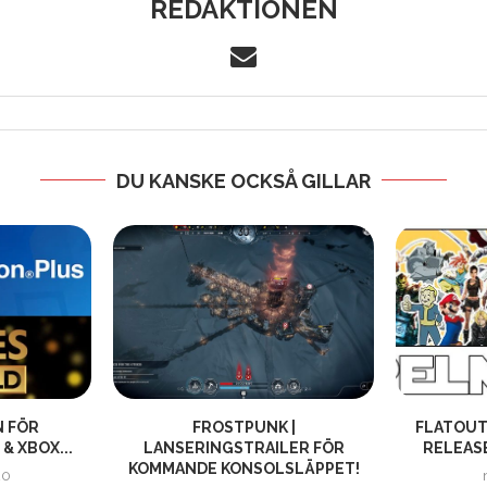
REDAKTIONEN
DU KANSKE OCKSÅ GILLAR
N FÖR
FROSTPUNK |
FLATOUT 
& XBOX...
LANSERINGSTRAILER FÖR
RELEASE
KOMMANDE KONSOLSLÄPPET!
20