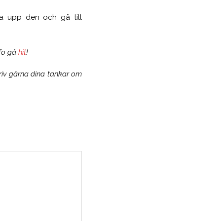
ka upp den och gå till
nfo gå
hit
!
riv gärna dina tankar om