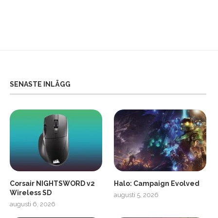
SENASTE INLÄGG
Corsair NIGHTSWORD v2
Halo: Campaign Evolved
Wireless SD
augusti 5, 2026
augusti 6, 2026
2
Soundcore Liberty 5 Pro