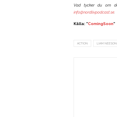
Vad tycker du om denn
info@nordlivpodcast.se
.
Källa: ”
ComingSoon
”
ACTION
LIAM NEESON