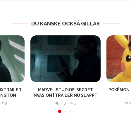
DU KANSKE OCKSÅ GILLAR
IXTRAILER
MARVEL STUDIOS’ SECRET
POKÉMON D
INGTON
INVASION | TRAILER NU SLÄPPT!
2019
april 3, 2023
nov