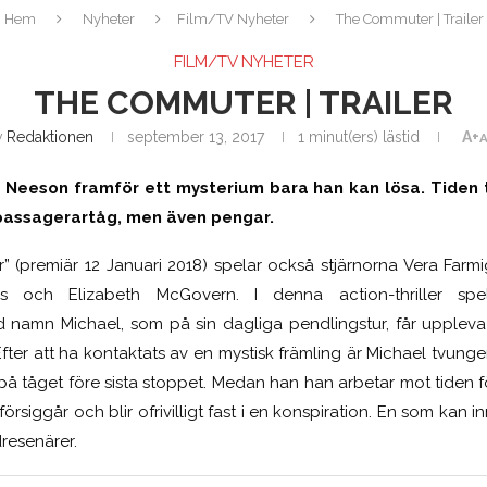
Hem
Nyheter
Film/TV Nyheter
The Commuter | Trailer
FILM/TV NYHETER
THE COMMUTER | TRAILER
v
Redaktionen
september 13, 2017
1 minut(ers) lästid
A+
A
m Neeson framför ett mysterium bara han kan lösa. Tiden t
t passagerartåg, men även pengar.
” (premiär 12 Januari 2018) spelar också stjärnorna Vera Farmi
ks och Elizabeth McGovern. I denna action-thriller s
vid namn Michael, som på sin dagliga pendlingstur, får upplev
n. Efter att ha kontaktats av en mystisk främling är Michael tvun
på tåget före sista stoppet. Medan han han arbetar mot tiden för
örsiggår och blir ofrivilligt fast i en konspiration. En som kan in
resenärer.