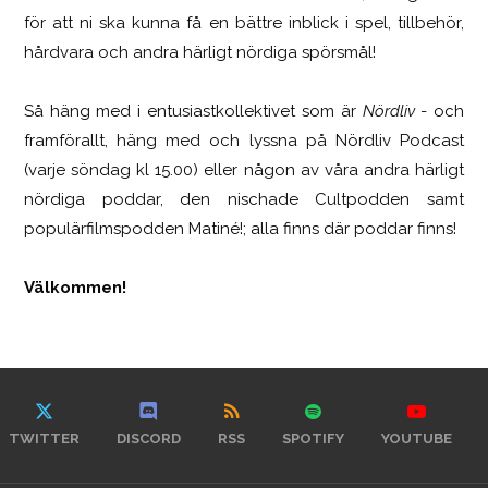
för att ni ska kunna få en bättre inblick i spel, tillbehör,
hårdvara och andra härligt nördiga spörsmål!
Så häng med i entusiastkollektivet som är
Nördliv
- och
framförallt, häng med och lyssna på Nördliv Podcast
(varje söndag kl 15.00) eller någon av våra andra härligt
nördiga poddar, den nischade Cultpodden samt
populärfilmspodden Matiné!; alla finns där poddar finns!
Välkommen!
TWITTER
DISCORD
RSS
SPOTIFY
YOUTUBE