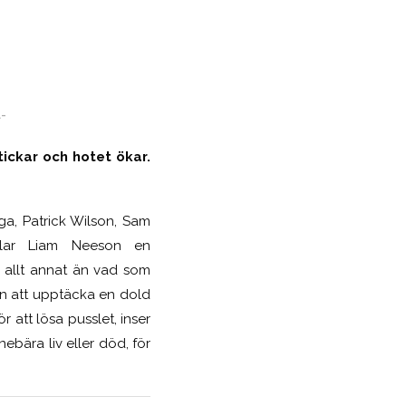
-
ickar och hotet ökar.
ga, Patrick Wilson, Sam
pelar Liam Neeson en
a allt annat än vad som
gen att upptäcka en dold
 att lösa pusslet, inser
nebära liv eller död, för