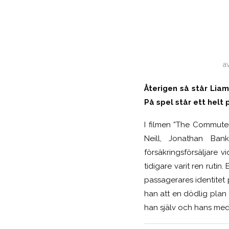
a
Återigen så står Lia
På spel står ett hel
I filmen ”The Commuter
Neill, Jonathan Ban
försäkringsförsäljare 
tidigare varit ren ruti
passagerares identitet 
han att en dödlig plan f
han själv och hans med