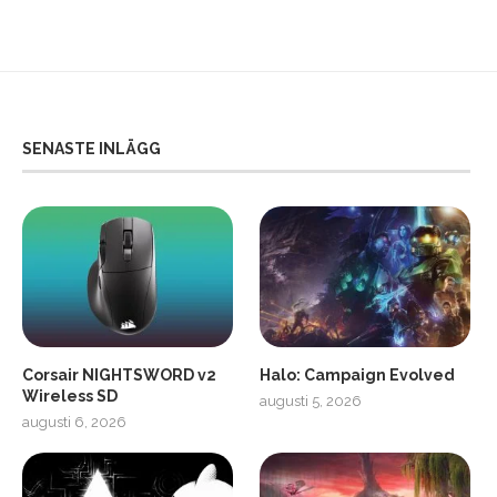
SENASTE INLÄGG
Corsair NIGHTSWORD v2
Halo: Campaign Evolved
Wireless SD
augusti 5, 2026
augusti 6, 2026
2
Soundcore Liberty 5 Pro