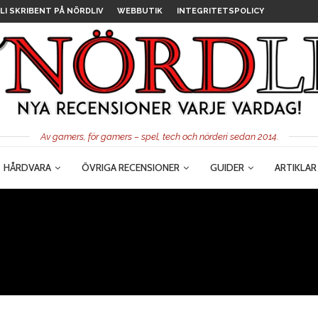
LI SKRIBENT PÅ NÖRDLIV
WEBBUTIK
INTEGRITETSPOLICY
Av gamers, för gamers – spel, tech och nörderi sedan 2014.
HÅRDVARA
ÖVRIGA RECENSIONER
GUIDER
ARTIKLAR