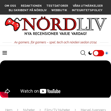
OM OSS
REDAKTIONEN
TESTDATORER
VÅRA UTMÄRKELSER
BLI SKRIBENT PÅ NÖRDLIV
WEBBUTIK
INTEGRITETSPOLICY
Av gamers, för gamers – spel, tech och nörderi sedan 2014.
Hem
Nyheter
Film/TV Nyheter
Marvel Avengers