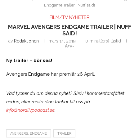
Endgame Trailer | Nuff said!
FILM/TV NYHETER
MARVEL AVENGERS ENDGAME TRAILER | NUFF
SAID!
av
Redaktionen
mars 14, 2019
0 minut(ers) lästid
A+
A-
Ny trailer – bör ses!
Avengers Endgame har premiär 26 April.
Vad tycker du om denna nyhet? Skriv i kommentarsfältet
nedan, eller maila dina tankar till oss på
info@nordlivpodcast.se
.
AVENGERS: ENDGAME
TRAILER