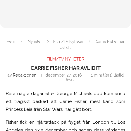
Hem
Nyheter
Film/TV Nyheter
Carrie Fisher har
avlidit
FILM/TV NYHETER
CARRIE FISHER HAR AVLIDIT
av
Redaktionen
december 27, 2016
1 minut(ers) lästid
A+
A-
Bara några dagar efter George Michaels död kom ännu
ett tragiskt besked att Carrie Fisher, mest känd som
Princess Leia från Star Wars, har gått bort.
Fisher fick en hjärtattack på flyget från London till Los
Angeles den 23:e december och sedan dess vårdades