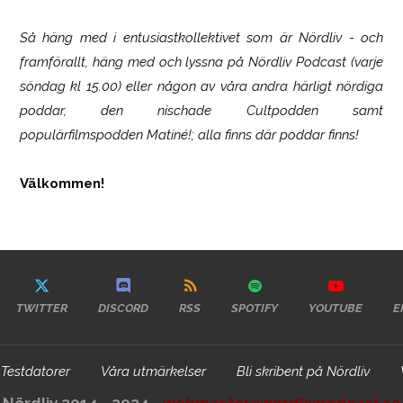
Så häng med i entusiastkollektivet som är
Nördliv
- och
framförallt, häng med och lyssna på Nördliv Podcast (varje
söndag kl 15.00) eller någon av våra andra härligt nördiga
poddar, den nischade Cultpodden samt
populärfilmspodden Matiné!; alla finns där poddar finns!
Välkommen!
TWITTER
DISCORD
RSS
SPOTIFY
YOUTUBE
E
Testdatorer
Våra utmärkelser
Bli skribent på Nördliv
Nördliv 2014 - 2024 -
webmaster@nordlivpodcast.se