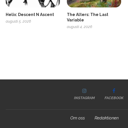
Helix: Descent N Ascent
The Alters: The Last
Variable
augusti 5, 2026
augusti 4, 2026
INSTAGRAM
FACEBOOK
Om oss
Redaktionen