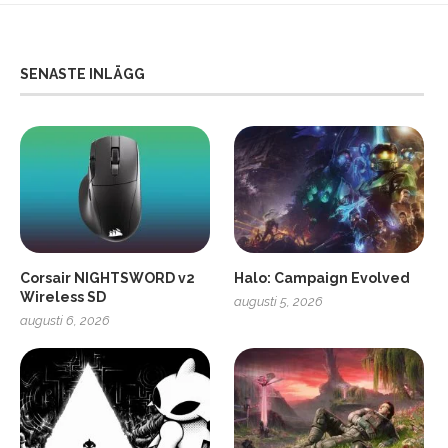
SENASTE INLÄGG
Corsair NIGHTSWORD v2
Halo: Campaign Evolved
Wireless SD
augusti 5, 2026
augusti 6, 2026
2
Soundcore Liberty 5 Pro