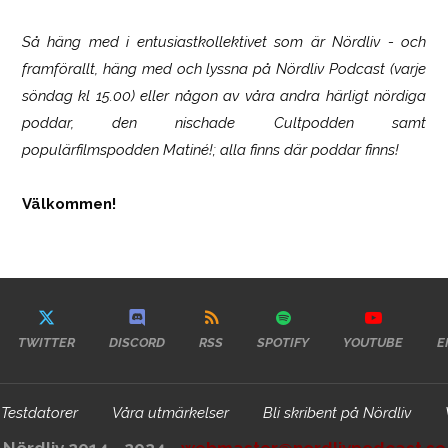
Så häng med i entusiastkollektivet som är
Nördliv
- och
framförallt, häng med och lyssna på Nördliv Podcast (varje
söndag kl 15.00) eller någon av våra andra härligt nördiga
poddar, den nischade Cultpodden samt
populärfilmspodden Matiné!; alla finns där poddar finns!
Välkommen!
TWITTER
DISCORD
RSS
SPOTIFY
YOUTUBE
E
Testdatorer
Våra utmärkelser
Bli skribent på Nördliv
Nördliv 2014 - 2024 -
webmaster@nordlivpodcast.se