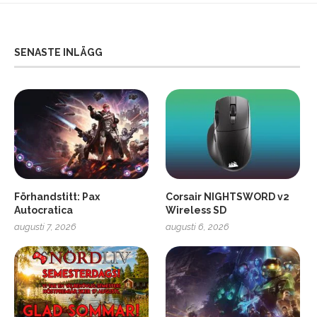
SENASTE INLÄGG
Förhandstitt: Pax
Corsair NIGHTSWORD v2
Autocratica
Wireless SD
augusti 7, 2026
augusti 6, 2026
2
Soundcore Liberty 5 Pro