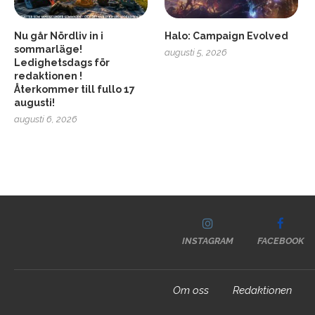
Nu går Nördliv in i
Halo: Campaign Evolved
sommarläge!
augusti 5, 2026
Ledighetsdags för
redaktionen !
Återkommer till fullo 17
augusti!
augusti 6, 2026
INSTAGRAM
FACEBOOK
Om oss
Redaktionen