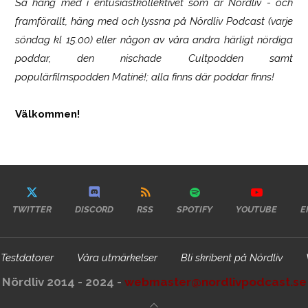
Så häng med i entusiastkollektivet som är
Nördliv
- och
framförallt, häng med och lyssna på Nördliv Podcast (varje
söndag kl 15.00) eller någon av våra andra härligt nördiga
poddar, den nischade Cultpodden samt
populärfilmspodden Matiné!; alla finns där poddar finns!
Välkommen!
TWITTER
DISCORD
RSS
SPOTIFY
YOUTUBE
E
Testdatorer
Våra utmärkelser
Bli skribent på Nördliv
Nördliv 2014 - 2024 -
webmaster@nordlivpodcast.se