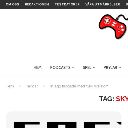
OM OSS
REDAKTIONEN
TESTDATORER
VÅRA UTMÄRKELSER
B
HEM
PODCASTS
SPEL
PRYLAR
Hem
Taggar
Inlägg taggade med "Sky Warrior"
TAG:
SK