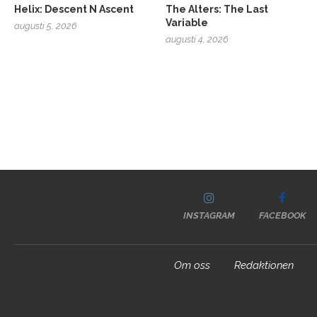
Helix: Descent N Ascent
The Alters: The Last
Variable
augusti 5, 2026
augusti 4, 2026
INSTAGRAM
FACEBOOK
Om oss
Redaktionen