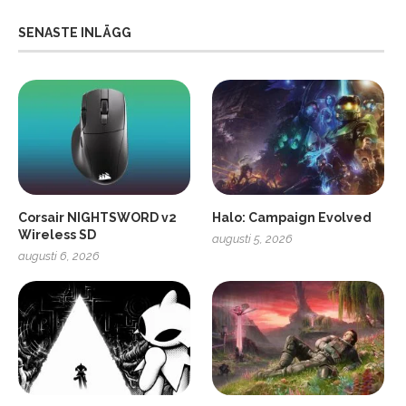
SENASTE INLÄGG
Corsair NIGHTSWORD v2
Halo: Campaign Evolved
Wireless SD
augusti 5, 2026
augusti 6, 2026
2
Soundcore Liberty 5 Pro