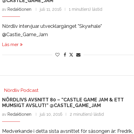
@CASTLE_GAME_JAM
av
Redaktionen
juli 11, 2016
1 minut(ers) lästid
Nördliv intervjuar utvecklargänget ”Skywhale”
@Castle_Game_Jam
Läs mer
Nördliv Podcast
NÖRDLIVS AVSNITT 80 – ”CASTLE GAME JAM & ETT
MUMSIGT AVSLUT!” @CASTLE_GAME_JAM
av
Redaktionen
juli 10, 2016
2 minut(ers) lästid
Medverkande i detta sista avsnittet för säsongen är: Fredrik,