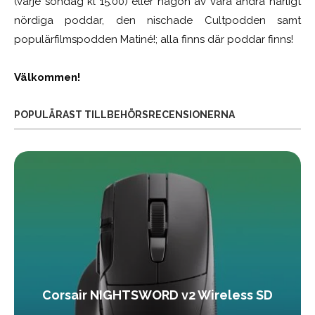
(varje söndag kl 15.00) eller någon av våra andra härligt
nördiga poddar, den nischade Cultpodden samt
populärfilmspodden Matiné!; alla finns där poddar finns!
Välkommen!
POPULÄRAST TILLBEHÖRSRECENSIONERNA
Corsair NIGHTSWORD v2 Wireless SD