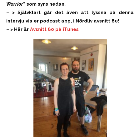
Warrior
” som syns nedan.
– > Självklart går det även att lyssna på denna
intervju via er podcast app, i Nördliv avsnitt 80!
– > Här är
Avsnitt 80 på iTunes