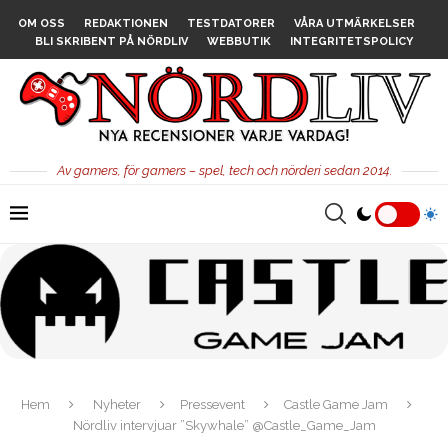
OM OSS
REDAKTIONEN
TESTDATORER
VÅRA UTMÄRKELSER
BLI SKRIBENT PÅ NÖRDLIV
WEBBUTIK
INTEGRITETSPOLICY
Av gamers, för gamers – spel, tech och nörderi sedan 2014.
Hem
Nyheter
Pressevent
Castle Game Jam
Nördliv intervjuar ”Skywhale” @Castle_Game_Jam