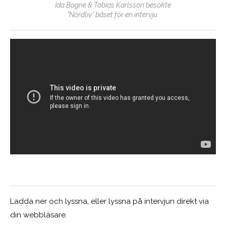
Ida Bogne & Tobias Karlsson besökte
”Nördliv” båset för en intervju.
Ladda ner och lyssna, eller lyssna på intervjun direkt via
din webbläsare.