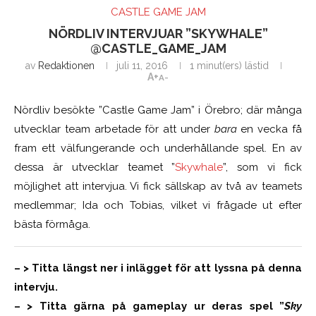
CASTLE GAME JAM
NÖRDLIV INTERVJUAR ”SKYWHALE”
@CASTLE_GAME_JAM
av
Redaktionen
juli 11, 2016
1 minut(ers) lästid
A+
A-
Nördliv besökte ”Castle Game Jam” i Örebro; där många
utvecklar team arbetade för att under
bara
en vecka få
fram ett välfungerande och underhållande spel. En av
dessa är utvecklar teamet ”
Skywhale
”, som vi fick
möjlighet att intervjua. Vi fick sällskap av två av teamets
medlemmar; Ida och Tobias, vilket vi frågade ut efter
bästa förmåga.
– > Titta längst ner i inlägget för att lyssna på denna
intervju.
– > Titta gärna på gameplay ur deras spel ”
Sky