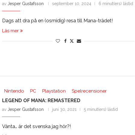
av
Jesper Gustafsson
september 10, 2024
6 minut(ers) lästid
Dags att dra på en (osmidig) resa till Mana-trädet!
Läs mer
Nintendo
PC
Playstation
Spelrecensioner
LEGEND OF MANA: REMASTERED
av
Jesper Gustafsson
juni 30, 2021
5 minut(ers) lästid
Vänta… är det svenska jag hör?!