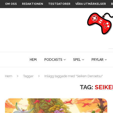
OM OSS
REDAKTIONEN
TESTDATORER
VÅRA UTMÄRKELSER
B
HEM
PODCASTS
SPEL
PRYLAR
Hem
Taggar
Inlägg taggade med "Seiken Densetsu"
TAG:
SEIK