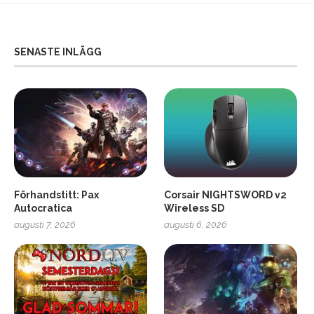
SENASTE INLÄGG
Förhandstitt: Pax
Corsair NIGHTSWORD v2
Autocratica
Wireless SD
augusti 7, 2026
augusti 6, 2026
2
Soundcore Liberty 5 Pro