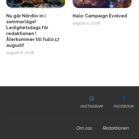
Nu går Nördliv in i
Halo: Campaign Evolved
sommarläge!
augusti 5, 2026
Ledighetsdags för
redaktionen !
Återkommer till fullo 17
augusti!
augusti 6, 2026
INSTAGRAM
FACEBOOK
Om oss
Redaktionen