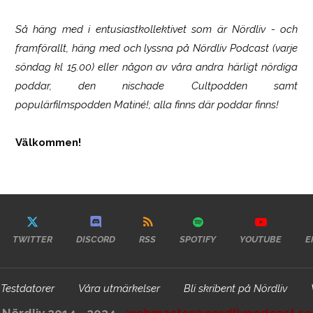
Så häng med i entusiastkollektivet som är
Nördliv
- och
framförallt, häng med och lyssna på Nördliv Podcast (varje
söndag kl 15.00) eller någon av våra andra härligt nördiga
poddar, den nischade Cultpodden samt
populärfilmspodden Matiné!; alla finns där poddar finns!
Välkommen!
TWITTER
DISCORD
RSS
SPOTIFY
YOUTUBE
E
Testdatorer
Våra utmärkelser
Bli skribent på Nördliv
Nördliv 2014 - 2024 -
webmaster@nordlivpodcast.se