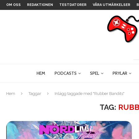
OM OSS
REDAKTIONEN
TESTDATORER
VÅRA UTMÄRKELSER
B
HEM
PODCASTS
SPEL
PRYLAR
Hem
Taggar
Inlägg taggade med "Rubber Bandits"
TAG:
RUBB