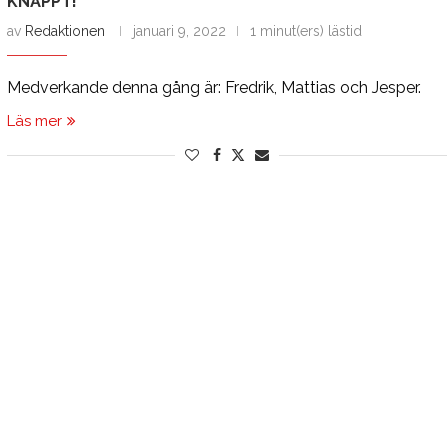
KNÄPPT!”
av
Redaktionen
januari 9, 2022
1 minut(ers) lästid
Medverkande denna gång är: Fredrik, Mattias och Jesper.
Läs mer