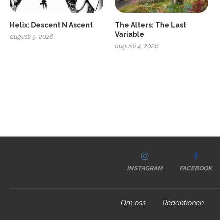
Helix: Descent N Ascent
The Alters: The Last
Variable
augusti 5, 2026
augusti 4, 2026
INSTAGRAM
FACEBOOK
Om oss
Redaktionen