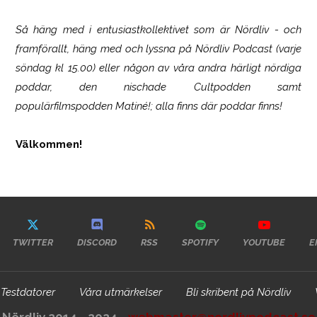
Så häng med i entusiastkollektivet som är
Nördliv
- och
framförallt, häng med och lyssna på Nördliv Podcast (varje
söndag kl 15.00) eller någon av våra andra härligt nördiga
poddar, den nischade Cultpodden samt
populärfilmspodden Matiné!; alla finns där poddar finns!
Välkommen!
TWITTER
DISCORD
RSS
SPOTIFY
YOUTUBE
E
Testdatorer
Våra utmärkelser
Bli skribent på Nördliv
Nördliv 2014 - 2024 -
webmaster@nordlivpodcast.se