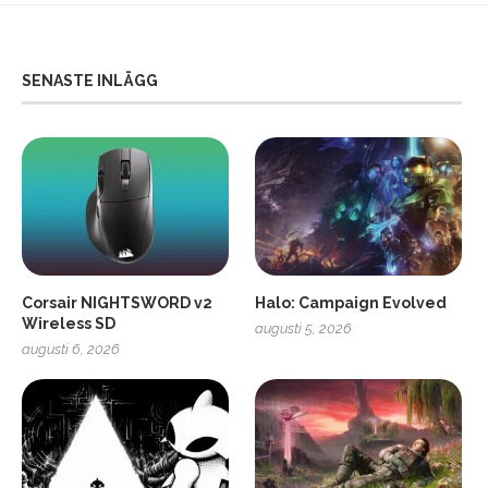
SENASTE INLÄGG
Corsair NIGHTSWORD v2
Halo: Campaign Evolved
Wireless SD
augusti 5, 2026
augusti 6, 2026
2
Soundcore Liberty 5 Pro