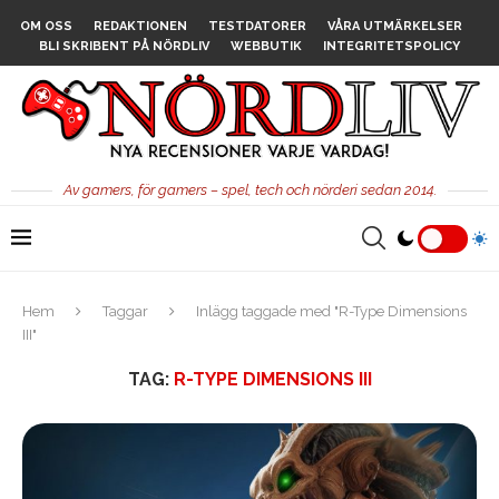
OM OSS
REDAKTIONEN
TESTDATORER
VÅRA UTMÄRKELSER
BLI SKRIBENT PÅ NÖRDLIV
WEBBUTIK
INTEGRITETSPOLICY
Av gamers, för gamers – spel, tech och nörderi sedan 2014.
Hem
Taggar
Inlägg taggade med "R-Type Dimensions
III"
TAG:
R-TYPE DIMENSIONS III