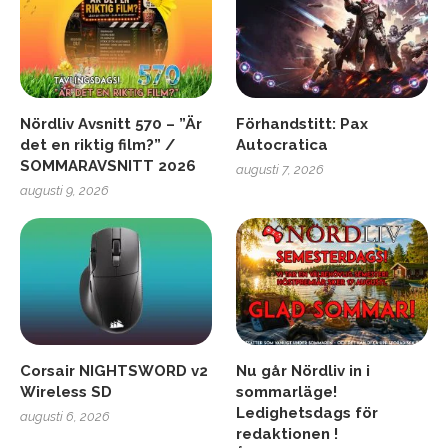
Nördliv Avsnitt 570 – ”Är
Förhandstitt: Pax
det en riktig film?” /
Autocratica
SOMMARAVSNITT 2026
augusti 7, 2026
augusti 9, 2026
Corsair NIGHTSWORD v2
Nu går Nördliv in i
Wireless SD
sommarläge!
Ledighetsdags för
augusti 6, 2026
redaktionen !