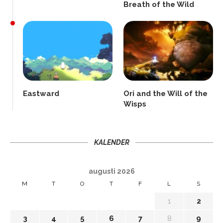
Breath of the Wild
Eastward
Ori and the Will of the
Wisps
KALENDER
augusti 2026
M
T
O
T
F
L
S
1
2
3
4
5
6
7
8
9