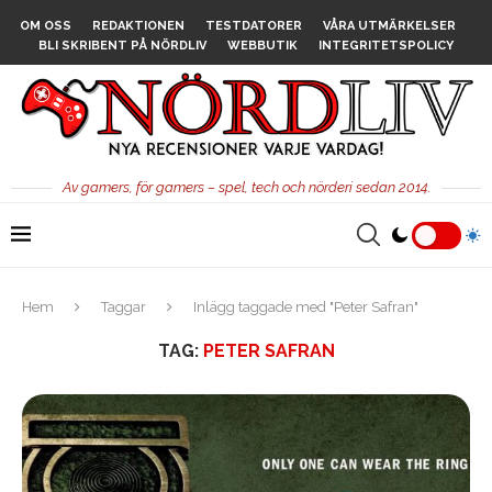
OM OSS
REDAKTIONEN
TESTDATORER
VÅRA UTMÄRKELSER
BLI SKRIBENT PÅ NÖRDLIV
WEBBUTIK
INTEGRITETSPOLICY
Av gamers, för gamers – spel, tech och nörderi sedan 2014.
Hem
Taggar
Inlägg taggade med "Peter Safran"
TAG:
PETER SAFRAN