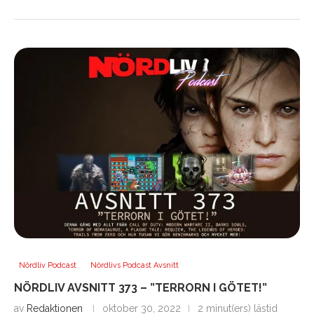
Nördliv Podcast
Nördlivs Podcast Avsnitt
NÖRDLIV AVSNITT 373 – ”TERRORN I GÖTET!”
av
Redaktionen
oktober 30, 2022
2 minut(ers) lästid