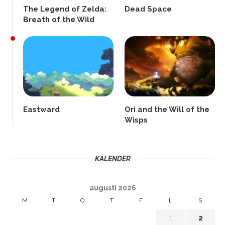
The Legend of Zelda:
Dead Space
Breath of the Wild
Eastward
Ori and the Will of the
Wisps
KALENDER
augusti 2026
M
T
O
T
F
L
S
1
2