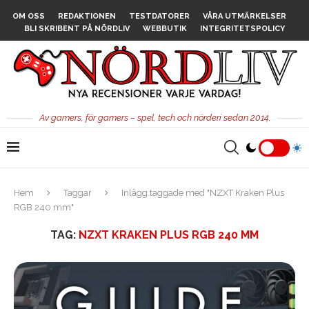
OM OSS
REDAKTIONEN
TESTDATORER
VÅRA UTMÄRKELSER
BLI SKRIBENT PÅ NÖRDLIV
WEBBUTIK
INTEGRITETSPOLICY
Av gamers, för gamers – spel, tech och nörderi sedan 2014.
Hem
Taggar
Inlägg taggade med "NZXT Kraken Plus
RGB 240 mm"
TAG:
NZXT KRAKEN PLUS RGB 240 MM