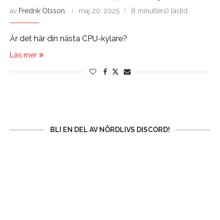
av
Fredrik Olsson
maj 20, 2025
8 minut(ers) lästid
Är det här din nästa CPU-kylare?
Läs mer
BLI EN DEL AV NÖRDLIVS DISCORD!