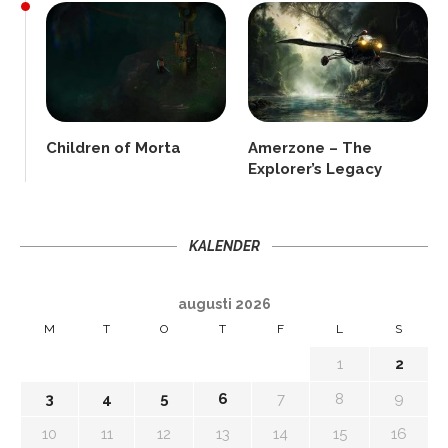
Children of Morta
Amerzone – The
Explorer’s Legacy
KALENDER
augusti 2026
M
T
O
T
F
L
S
1
2
3
4
5
6
7
8
9
10
11
12
13
14
15
16