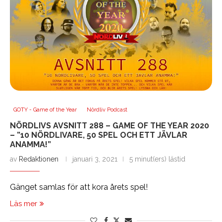
GOTY - Game of the Year
Nördliv Podcast
NÖRDLIVS AVSNITT 288 – GAME OF THE YEAR 2020
– ”10 NÖRDLIVARE, 50 SPEL OCH ETT JÄVLAR
ANAMMA!”
av
Redaktionen
januari 3, 2021
5 minut(ers) lästid
Gänget samlas för att kora årets spel!
Läs mer