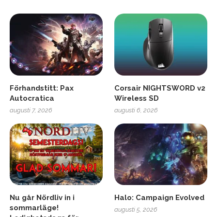
Förhandstitt: Pax
Corsair NIGHTSWORD v2
Autocratica
Wireless SD
augusti 7, 2026
augusti 6, 2026
Nu går Nördliv in i
Halo: Campaign Evolved
sommarläge!
augusti 5, 2026