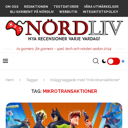
OM OSS
REDAKTIONEN
TESTDATORER
VÅRA UTMÄRKELSER
BLI SKRIBENT PÅ NÖRDLIV
WEBBUTIK
INTEGRITETSPOLICY
Av gamers, för gamers – spel, tech och nörderi sedan 2014.
Hem
Taggar
Inlägg taggade med "mikrotransaktioner"
TAG:
MIKROTRANSAKTIONER