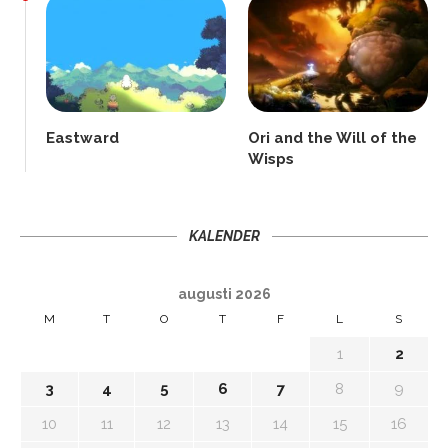
Eastward
Ori and the Will of the
Wisps
KALENDER
augusti 2026
M
T
O
T
F
L
S
1
2
3
4
5
6
7
8
9
10
11
12
13
14
15
16