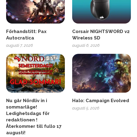
Förhandstitt: Pax
Corsair NIGHTSWORD v2
Autocratica
Wireless SD
augusti 7, 2026
augusti 6, 2026
Nu går Nördliv in i
Halo: Campaign Evolved
sommarläge!
augusti 5, 2026
Ledighetsdags för
redaktionen !
Återkommer till fullo 17
augusti!