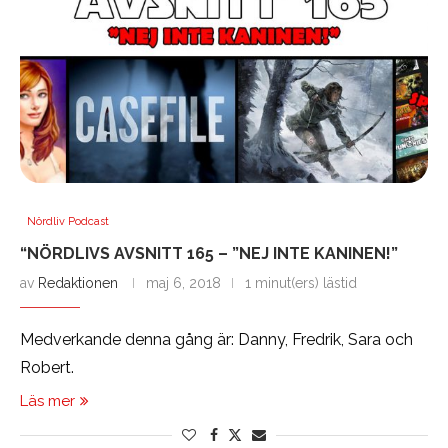
Nördliv Podcast
“NÖRDLIVS AVSNITT 165 – ”NEJ INTE KANINEN!”
av
Redaktionen
maj 6, 2018
1 minut(ers) lästid
Medverkande denna gång är: Danny, Fredrik, Sara och
Robert.
Läs mer