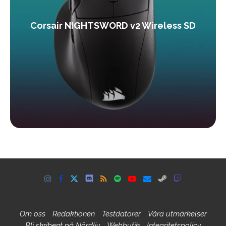
Corsair NIGHTSWORD v2 Wireless SD
Om oss
Redaktionen
Testdatorer
Våra utmärkelser
Bli skribent på Nördliv
Webbutik
Integritetspolicy