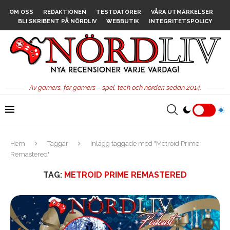
OM OSS
REDAKTIONEN
TESTDATORER
VÅRA UTMÄRKELSER
BLI SKRIBENT PÅ NÖRDLIV
WEBBUTIK
INTEGRITETSPOLICY
Av gamers, för gamers – spel, tech och nörderi sedan 2014.
Hem
Taggar
Inlägg taggade med "Metroid Prime
Remastered"
TAG:
METROID PRIME REMASTERED