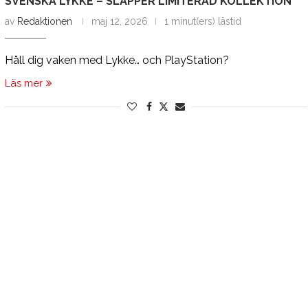
SVENSKA LYKKE – SLÄPPER LIMITERAD KOLLEKTION
av
Redaktionen
maj 12, 2026
1 minut(ers) lästid
Håll dig vaken med Lykke… och PlayStation?
Läs mer