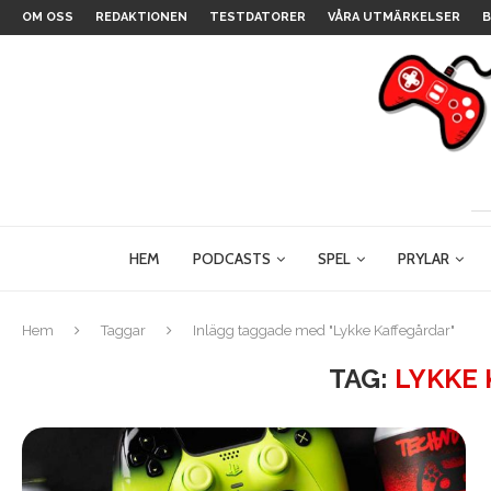
OM OSS
REDAKTIONEN
TESTDATORER
VÅRA UTMÄRKELSER
B
HEM
PODCASTS
SPEL
PRYLAR
Hem
Taggar
Inlägg taggade med "Lykke Kaffegårdar"
TAG:
LYKKE