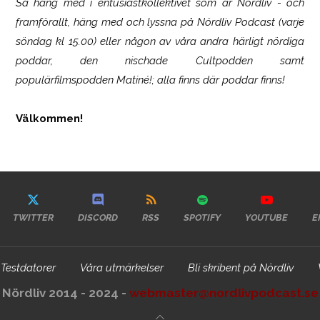
Så häng med i entusiastkollektivet som är
Nördliv
- och
framförallt, häng med och lyssna på Nördliv Podcast (varje
söndag kl 15.00) eller någon av våra andra härligt nördiga
poddar, den nischade Cultpodden samt
populärfilmspodden Matiné!; alla finns där poddar finns!
Välkommen!
TWITTER
DISCORD
RSS
SPOTIFY
YOUTUBE
E
Testdatorer
Våra utmärkelser
Bli skribent på Nördliv
Nördliv 2014 - 2024 -
webmaster@nordlivpodcast.se