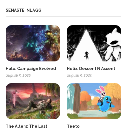
SENASTE INLÄGG
Halo: Campaign Evolved
Helix: Descent N Ascent
augusti 5, 2026
augusti 5, 2026
ro
SCUF Gaming Omega
The Alters: The Last
Teeto