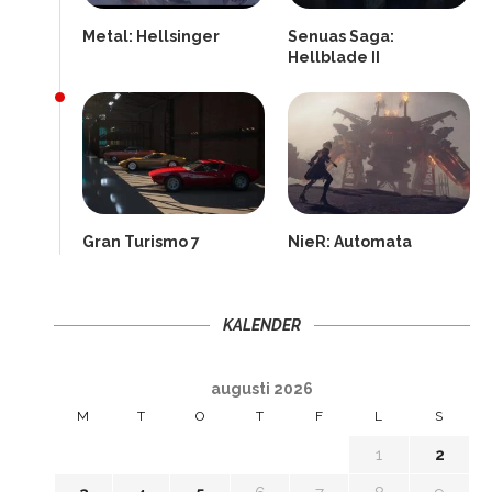
Metal: Hellsinger
Senuas Saga:
Hellblade II
Gran Turismo 7
NieR: Automata
KALENDER
augusti 2026
M
T
O
T
F
L
S
1
2