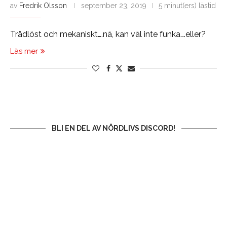
av
Fredrik Olsson
september 23, 2019
5 minut(ers) lästid
Trådlöst och mekaniskt….nä, kan väl inte funka….eller?
Läs mer
BLI EN DEL AV NÖRDLIVS DISCORD!