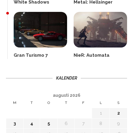
White Shadows
Metal: Hellsinger
Gran Turismo 7
NieR: Automata
KALENDER
augusti 2026
M
T
O
T
F
L
S
1
2
3
4
5
6
7
8
9