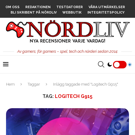
OM OSS
REDAKTIONEN
TESTDATORER
VÅRA UTMÄRKELSER
BLI SKRIBENT PÅ NÖRDLIV
WEBBUTIK
INTEGRITETSPOLICY
Av gamers, för gamers – spel, tech och nörderi sedan 2014.
Hem
Taggar
Inlägg taggade med "Logitech G915"
TAG:
LOGITECH G915