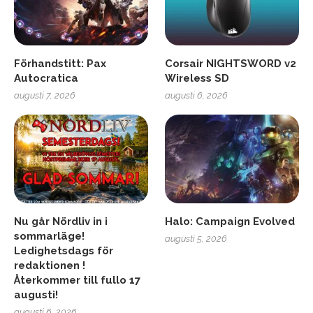
Förhandstitt: Pax
Corsair NIGHTSWORD v2
Autocratica
Wireless SD
augusti 7, 2026
augusti 6, 2026
Nu går Nördliv in i
Halo: Campaign Evolved
sommarläge!
augusti 5, 2026
Ledighetsdags för
redaktionen !
Återkommer till fullo 17
augusti!
augusti 6, 2026