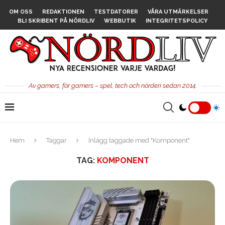
OM OSS
REDAKTIONEN
TESTDATORER
VÅRA UTMÄRKELSER
BLI SKRIBENT PÅ NÖRDLIV
WEBBUTIK
INTEGRITETSPOLICY
Av gamers, för gamers – spel, tech och nörderi sedan 2014.
Hem
Taggar
Inlägg taggade med "Komponent"
TAG:
KOMPONENT