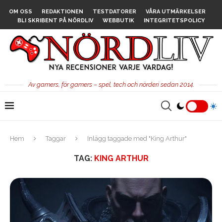
OM OSS
REDAKTIONEN
TESTDATORER
VÅRA UTMÄRKELSER
BLI SKRIBENT PÅ NÖRDLIV
WEBBUTIK
INTEGRITETSPOLICY
Av gamers, för gamers – spel, tech och nörderi sedan 2014.
Hem
Taggar
Inlägg taggade med "King Arthur"
TAG:
KING ARTHUR