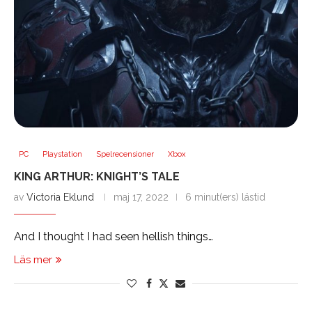
PC
Playstation
Spelrecensioner
Xbox
KING ARTHUR: KNIGHT’S TALE
av
Victoria Eklund
maj 17, 2022
6 minut(ers) lästid
And I thought I had seen hellish things…
Läs mer