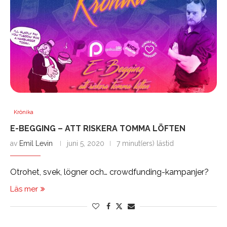
Krönika
E-BEGGING – ATT RISKERA TOMMA LÖFTEN
av
Emil Levin
juni 5, 2020
7 minut(ers) lästid
Otrohet, svek, lögner och… crowdfunding-kampanjer?
Läs mer