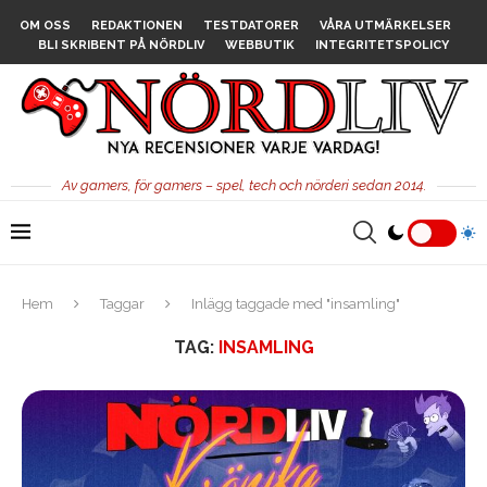
OM OSS
REDAKTIONEN
TESTDATORER
VÅRA UTMÄRKELSER
BLI SKRIBENT PÅ NÖRDLIV
WEBBUTIK
INTEGRITETSPOLICY
Av gamers, för gamers – spel, tech och nörderi sedan 2014.
Hem
Taggar
Inlägg taggade med "insamling"
TAG:
INSAMLING