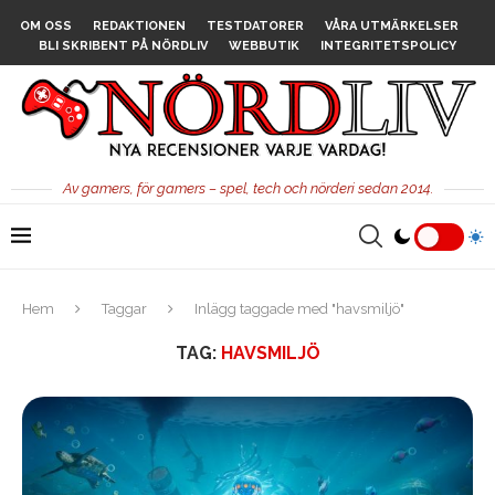
OM OSS
REDAKTIONEN
TESTDATORER
VÅRA UTMÄRKELSER
BLI SKRIBENT PÅ NÖRDLIV
WEBBUTIK
INTEGRITETSPOLICY
Av gamers, för gamers – spel, tech och nörderi sedan 2014.
Hem
Taggar
Inlägg taggade med "havsmiljö"
TAG:
HAVSMILJÖ