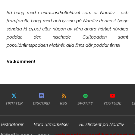
Så häng med i entusiastkollektivet som är
Nördliv
- och
framförallt, häng med och lyssna på Nördliv Podcast (varje
söndag kl 15.00) eller någon av våra andra härligt nördiga
poddar, den nischade Cultpodden samt
populärfilmspodden Matiné!; alla finns där poddar finns!
Välkommen!
TWITTER
DISCORD
RSS
SPOTIFY
YOUTUBE
E
Testdatorer
Våra utmärkelser
Bli skribent på Nördliv
Nördliv 2014 - 2024 -
webmaster@nordlivpodcast.se