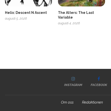
Helix: Descent N Ascent
The Alters: The Last
Variable
augusti 5, 2026
augusti 4, 2026
INSTAGRAM
FACEBOOK
Om oss
Redaktionen