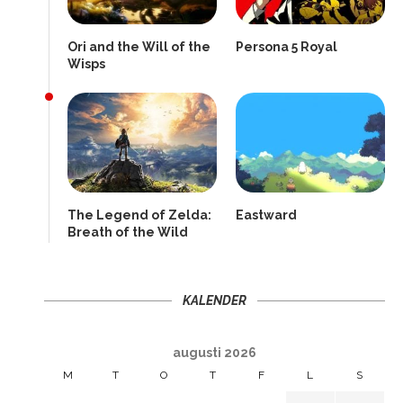
Ori and the Will of the
Persona 5 Royal
Wisps
The Legend of Zelda:
Eastward
Breath of the Wild
KALENDER
augusti 2026
M
T
O
T
F
L
S