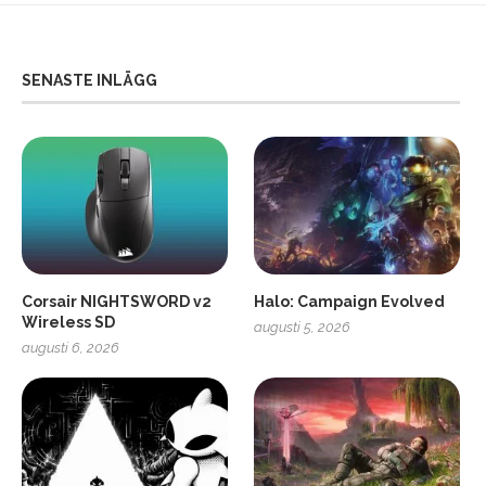
SENASTE INLÄGG
Corsair NIGHTSWORD v2
Halo: Campaign Evolved
Wireless SD
augusti 5, 2026
augusti 6, 2026
2
Soundcore Liberty 5 Pro