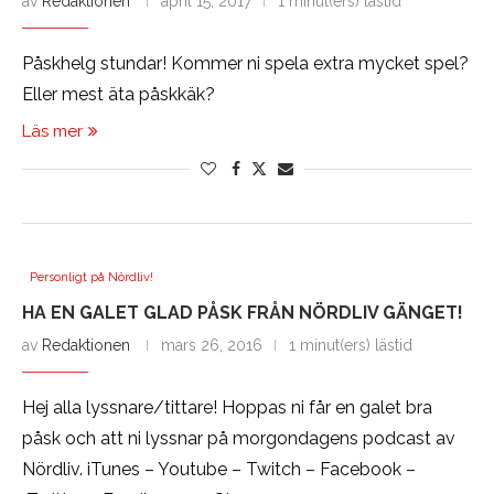
av
Redaktionen
april 15, 2017
1 minut(ers) lästid
Påskhelg stundar! Kommer ni spela extra mycket spel?
Eller mest äta påskkäk?
Läs mer
Personligt på Nördliv!
HA EN GALET GLAD PÅSK FRÅN NÖRDLIV GÄNGET!
av
Redaktionen
mars 26, 2016
1 minut(ers) lästid
Hej alla lyssnare/tittare! Hoppas ni får en galet bra
påsk och att ni lyssnar på morgondagens podcast av
Nördliv. iTunes – Youtube – Twitch – Facebook –