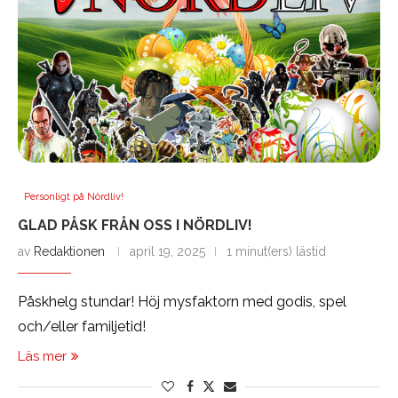
Personligt på Nördliv!
GLAD PÅSK FRÅN OSS I NÖRDLIV!
av
Redaktionen
april 19, 2025
1 minut(ers) lästid
Påskhelg stundar! Höj mysfaktorn med godis, spel
och/eller familjetid!
Läs mer