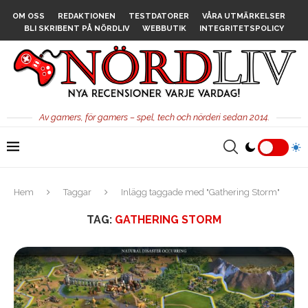
OM OSS
REDAKTIONEN
TESTDATORER
VÅRA UTMÄRKELSER
BLI SKRIBENT PÅ NÖRDLIV
WEBBUTIK
INTEGRITETSPOLICY
Av gamers, för gamers – spel, tech och nörderi sedan 2014.
Hem
Taggar
Inlägg taggade med "Gathering Storm"
TAG:
GATHERING STORM