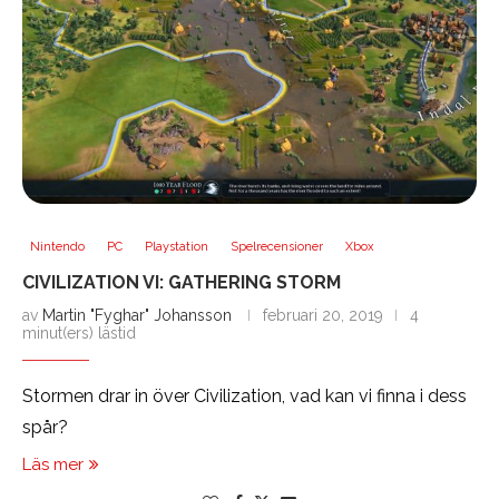
Nintendo
PC
Playstation
Spelrecensioner
Xbox
CIVILIZATION VI: GATHERING STORM
av
Martin "Fyghar" Johansson
februari 20, 2019
4
minut(ers) lästid
Stormen drar in över Civilization, vad kan vi finna i dess
spår?
Läs mer