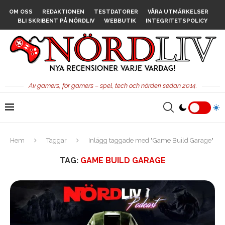
OM OSS
REDAKTIONEN
TESTDATORER
VÅRA UTMÄRKELSER
BLI SKRIBENT PÅ NÖRDLIV
WEBBUTIK
INTEGRITETSPOLICY
Av gamers, för gamers – spel, tech och nörderi sedan 2014.
Hem
Taggar
Inlägg taggade med "Game Build Garage"
TAG:
GAME BUILD GARAGE