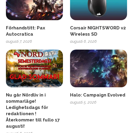
Förhandstitt: Pax
Corsair NIGHTSWORD v2
Autocratica
Wireless SD
augusti 7, 2026
augusti 6, 2026
Nu går Nördliv in i
Halo: Campaign Evolved
sommarläge!
augusti 5, 2026
Ledighetsdags för
redaktionen !
Återkommer till fullo 17
augusti!