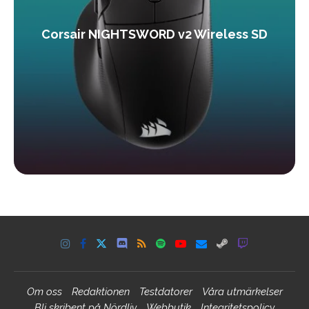
Corsair NIGHTSWORD v2 Wireless SD
Om oss
Redaktionen
Testdatorer
Våra utmärkelser
Bli skribent på Nördliv
Webbutik
Integritetspolicy