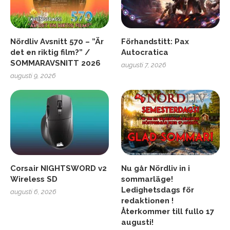
Nördliv Avsnitt 570 – ”Är
Förhandstitt: Pax
det en riktig film?” /
Autocratica
SOMMARAVSNITT 2026
augusti 7, 2026
augusti 9, 2026
Corsair NIGHTSWORD v2
Nu går Nördliv in i
Wireless SD
sommarläge!
Ledighetsdags för
augusti 6, 2026
redaktionen !
Återkommer till fullo 17
augusti!