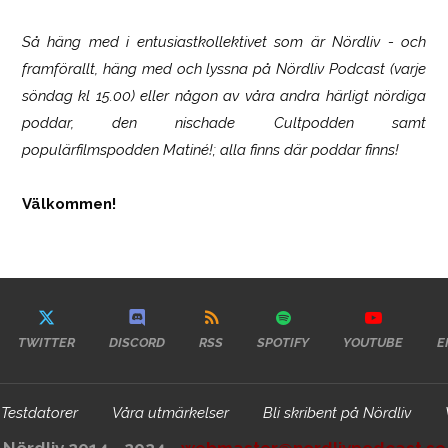
Så häng med i entusiastkollektivet som är
Nördliv
- och
framförallt, häng med och lyssna på Nördliv Podcast (varje
söndag kl 15.00) eller någon av våra andra härligt nördiga
poddar, den nischade Cultpodden samt
populärfilmspodden Matiné!; alla finns där poddar finns!
Välkommen!
TWITTER
DISCORD
RSS
SPOTIFY
YOUTUBE
E
Testdatorer
Våra utmärkelser
Bli skribent på Nördliv
Nördliv 2014 - 2024 -
webmaster@nordlivpodcast.se