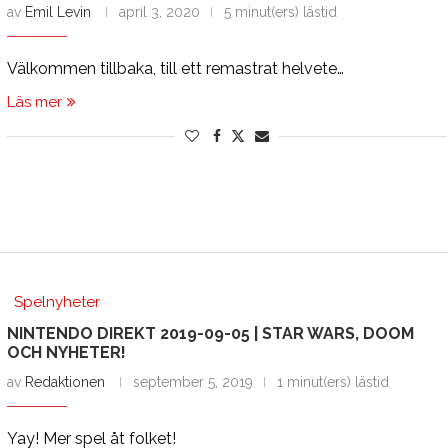
av
Emil Levin
april 3, 2020
5 minut(ers) lästid
Välkommen tillbaka, till ett remastrat helvete…
Läs mer
Spelnyheter
NINTENDO DIREKT 2019-09-05 | STAR WARS, DOOM
OCH NYHETER!
av
Redaktionen
september 5, 2019
1 minut(ers) lästid
Yay! Mer spel åt folket!