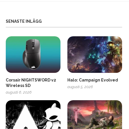
SENASTE INLÄGG
Corsair NIGHTSWORD v2
Halo: Campaign Evolved
Wireless SD
augusti 5, 2026
augusti 6, 2026
2
Soundcore Liberty 5 Pro