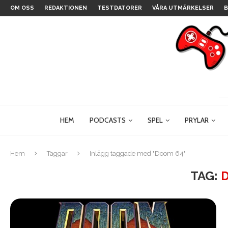
OM OSS
REDAKTIONEN
TESTDATORER
VÅRA UTMÄRKELSER
B
HEM
PODCASTS
SPEL
PRYLAR
Hem
Taggar
Inlägg taggade med "Doom 64"
TAG: