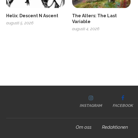
Helix: Descent N Ascent
The Alters: The Last
Variable
augusti 5, 2026
augusti 4, 2026
INSTAGRAM
FACEBOOK
Om oss
Redaktionen