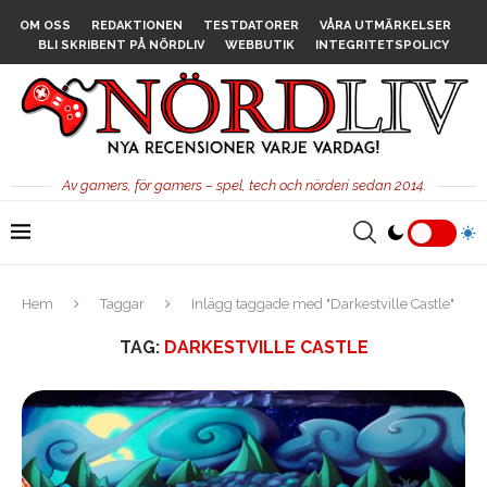
OM OSS
REDAKTIONEN
TESTDATORER
VÅRA UTMÄRKELSER
BLI SKRIBENT PÅ NÖRDLIV
WEBBUTIK
INTEGRITETSPOLICY
Av gamers, för gamers – spel, tech och nörderi sedan 2014.
Hem
Taggar
Inlägg taggade med "Darkestville Castle"
TAG:
DARKESTVILLE CASTLE