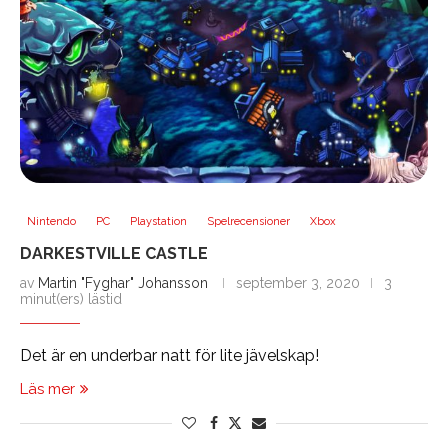
Nintendo
PC
Playstation
Spelrecensioner
Xbox
DARKESTVILLE CASTLE
av
Martin "Fyghar" Johansson
september 3, 2020
3
minut(ers) lästid
Det är en underbar natt för lite jävelskap!
Läs mer