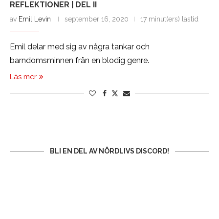
REFLEKTIONER | DEL II
av
Emil Levin
september 16, 2020
17 minut(ers) lästid
Emil delar med sig av några tankar och
barndomsminnen från en blodig genre.
Läs mer
BLI EN DEL AV NÖRDLIVS DISCORD!