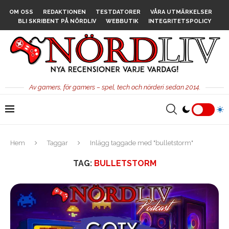
OM OSS
REDAKTIONEN
TESTDATORER
VÅRA UTMÄRKELSER
BLI SKRIBENT PÅ NÖRDLIV
WEBBUTIK
INTEGRITETSPOLICY
Av gamers, för gamers – spel, tech och nörderi sedan 2014.
Hem
Taggar
Inlägg taggade med "bulletstorm"
TAG:
BULLETSTORM