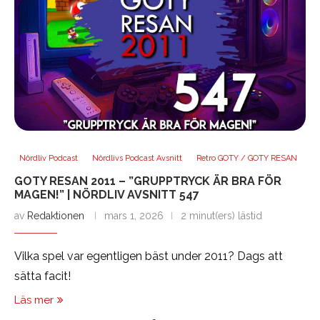
Nördliv Podcast
Nördlivs Podcast Avsnitt
Retro GOTY / GOTY RESAN
GOTY RESAN 2011 – ”GRUPPTRYCK ÄR BRA FÖR
MAGEN!” | NÖRDLIV AVSNITT 547
av
Redaktionen
mars 1, 2026
2 minut(ers) lästid
Vilka spel var egentligen bäst under 2011? Dags att
sätta facit!
Läs mer