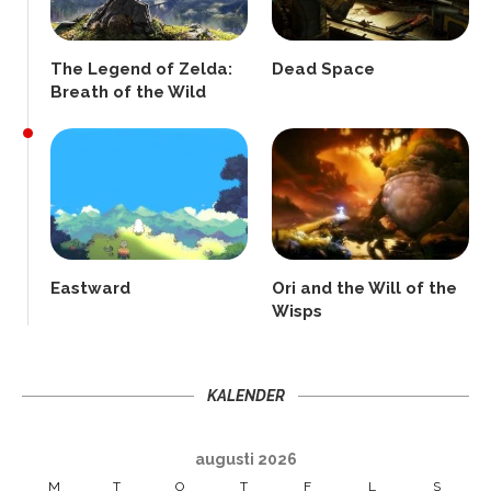
The Legend of Zelda:
Dead Space
Breath of the Wild
Eastward
Ori and the Will of the
Wisps
KALENDER
augusti 2026
M
T
O
T
F
L
S