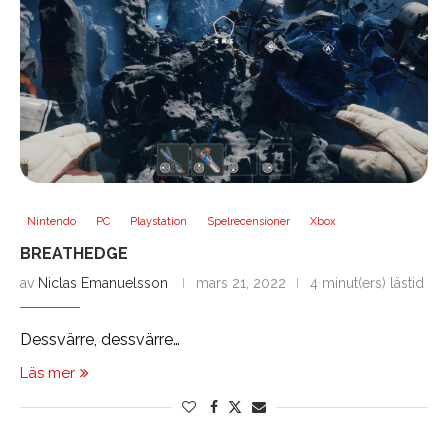
Nintendo
PC
Playstation
Spelrecensioner
Xbox
BREATHEDGE
av
Niclas Emanuelsson
mars 21, 2022
4 minut(ers) lästid
Dessvärre, dessvärre…
Läs mer