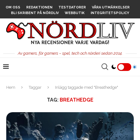
OM OSS
REDAKTIONEN
TESTDATORER
VÅRA UTMÄRKELSER
BLI SKRIBENT PÅ NÖRDLIV
WEBBUTIK
INTEGRITETSPOLICY
Av gamers, för gamers – spel, tech och nörderi sedan 2014.
Hem
Taggar
Inlägg taggade med "Breathedge"
TAG:
BREATHEDGE